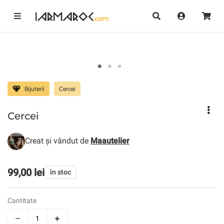
Bijuterii
Cercei
Cercei
Creat și vândut de
Maautelier
99,00 lei
în stoc
Cantitate