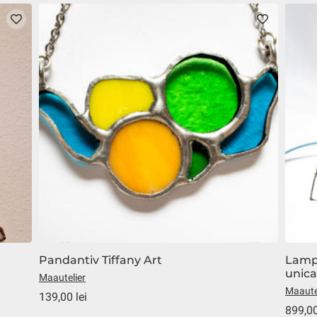
Pandantiv Tiffany Art
Lampă
unica
Maautelier
Maaute
139,00 lei
899,00