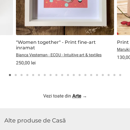
"Women together" - Print fine-art
Print
inramat
Maruki
Bianca Vesteman - ECOU - Intuitive art & textiles
130,00
250,00 lei
Vezi toate din
Arte
→
Alte produse de Casă