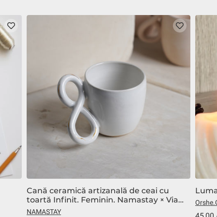
Cană ceramică artizanală de ceai cu
Luman
toartă Infinit. Feminin. Namastay × Via
Orshe.
Postumia Ceramics
NAMASTAY
45,00 