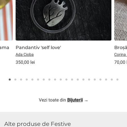
lama
Pandantiv 'self love'
Broșă
Ada Cioba
Corina
350,00 lei
70,00 
Vezi toate din
Bijuterii
→
Alte produse de Festive