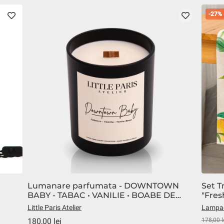
-27%
Lumanare parfumata - DOWNTOWN
Set T
BABY - TABAC • VANILIE • BOABE DE
"Fre
TONKA
Little Paris Atelier
Lampad
180,00 lei
178,00 l