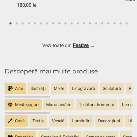
180,00 lei
Vezi toate din
Festive
→
Descoperă mai multe produse
Arte
Ilustrații
Mixte
Linogravură
Sculptură
Pict
Meșteșuguri
Marochinărie
Țesături de interior
Lemn sc
Casă
Textile
Veselă
Lumânări
Decorațiuni
Lăm
Papetărie
Cartoline & Felicitări
Semne de carte
Carnete