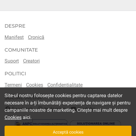
DESPRE
Manifest
Cronică
COMUNITATE
Suport
Creatori
POLITICI
Termeni
Cookies
Confidentialitate
Site-ul nostru folosește cookies pentru captarea datelor
SOCIAL MEDIA
necesare în a-ți îmbunătăți experiența de navigare și pentru
Facebook
Instagram
Youtube
campaniile noastre de marketing. Citește mai mult despre
Cookies
aici.
Acceptă cookies