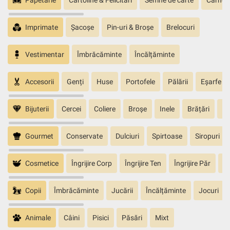
Imprimate
Șacoșe
Pin-uri & Broșe
Brelocuri
Vestimentar
Îmbrăcăminte
Încălțăminte
Accesorii
Genți
Huse
Portofele
Pălării
Eșarfe
Bijuterii
Cercei
Coliere
Broșe
Inele
Brățări
Pa
Gourmet
Conservate
Dulciuri
Spirtoase
Siropuri
Cosmetice
Îngrijire Corp
Îngrijire Ten
Îngrijire Păr
În
Copii
Îmbrăcăminte
Jucării
Încălțăminte
Jocuri
Animale
Câini
Pisici
Păsări
Mixt