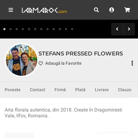
STEFANS PRESSED FLOWERS
Adaugă la Favorite
Poveste
Contact
Firmă
Plată
Livrare
Clauze
Arta florala autentica, din 2018. Create în Dragomiresti
Vale, Ilfov, Romania.