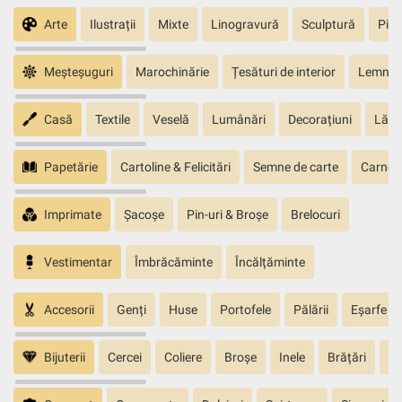
Arte
Ilustrații
Mixte
Linogravură
Sculptură
Pict
Meșteșuguri
Marochinărie
Țesături de interior
Lemn sc
Casă
Textile
Veselă
Lumânări
Decorațiuni
Lăm
Papetărie
Cartoline & Felicitări
Semne de carte
Carnete
Imprimate
Șacoșe
Pin-uri & Broșe
Brelocuri
Vestimentar
Îmbrăcăminte
Încălțăminte
Accesorii
Genți
Huse
Portofele
Pălării
Eșarfe
Bijuterii
Cercei
Coliere
Broșe
Inele
Brățări
Pa