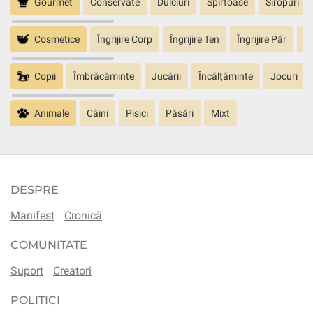
Gourmet
Conservate
Dulciuri
Spirtoase
Siropuri
Cosmetice
Îngrijire Corp
Îngrijire Ten
Îngrijire Păr
În
Copii
Îmbrăcăminte
Jucării
Încălțăminte
Jocuri
Animale
Câini
Pisici
Păsări
Mixt
DESPRE
Manifest
Cronică
COMUNITATE
Suport
Creatori
POLITICI