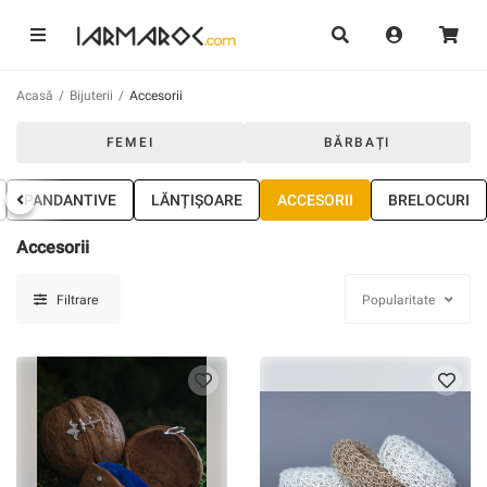
Acasă
Bijuterii
Accesorii
FEMEI
BĂRBAȚI
PANDANTIVE
LĂNȚIȘOARE
ACCESORII
BRELOCURI
Accesorii
Filtrare
Popularitate