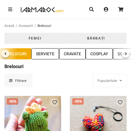
Acasă
Accesorii
Brelocuri
FEMEI
BĂRBAȚI
BRELOCURI
SERVIETE
CRAVATE
COSPLAY
ȘORȚU
Brelocuri
Filtrare
Popularitate
-50%
-50%