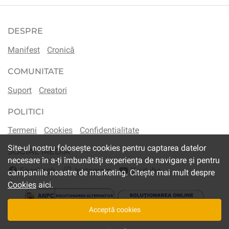
DESPRE
Manifest
Cronică
COMUNITATE
Suport
Creatori
POLITICI
Termeni
Cookies
Confidentialitate
Site-ul nostru folosește cookies pentru captarea datelor
SOCIAL MEDIA
necesare în a-ți îmbunătăți experiența de navigare și pentru
Facebook
Instagram
Youtube
campaniile noastre de marketing. Citește mai mult despre
Cookies
aici.
Acceptă cookies