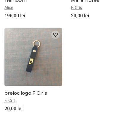
Heirloom
Maramures
Alice
F. Cris
196,00 lei
23,00 lei
breloc logo F C ris
F. Cris
20,00 lei