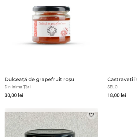
Gourmet
Conservate
Dulciuri
Cosmetice
Îngrijire Corp
Îngrij
Copii
Îmbrăcăminte
Jucării
Animale
Câini
Pisici
Păsăr
Dulceață de grapefruit roșu
Castraveți î
Din Inima Țării
SELO
30,00 lei
18,00 lei