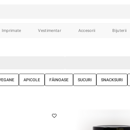
avură
Sculptură
Pictură
Ceramica
Imprimate
Vestimentar
Accesorii
Bijuterii
ături de interior
Lemn sculptat
Broderii
Obiecte de cult
C
ări
Decorațiuni
Lămpi
Accesorii
Mobilier
Ustensile
Semne de carte
Carnete & Caiete
Diverse
Stickere
Agen
VEGANE
APICOLE
FĂINOASE
SUCURI
SNACKSURI
roșe
Brelocuri
călțăminte
fele
Pălării
Eșarfe
Borsete
Rucsacuri
Portfarduri
șe
Inele
Brățări
Pandantive
Lănțișoare
Accesorii
B