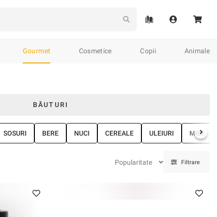
Gourmet
Cosmetice
Copii
Animale
eramică tradițională
Împletituri
Accesorii populare
Tricotaj
Plante
Arte
BĂUTURI
de & Jurnale
Jocuri de societate
Cărți
Calendare
SOSURI
BERE
NUCI
CEREALE
ULEIURI
MIED
Popularitate
Filtrare
Curele
Brățări
Căciuli
Mânuși
Brelocuri
Serviete
Cr
relocuri