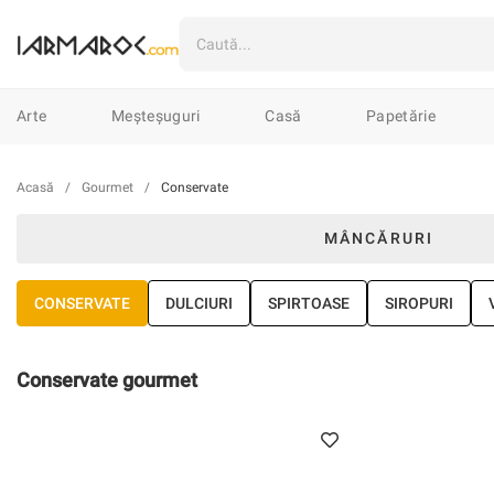
Arte
Ilustrații
Mixte
Linogr
Arte
Meșteșuguri
Casă
Papetărie
Meșteșuguri
Marochinărie
Țes
Casă
Textile
Veselă
Lumân
Acasă
Gourmet
Conservate
0
MÂNCĂRURI
Papetărie
Cartoline & Felicitări
CONSERVATE
DULCIURI
SPIRTOASE
SIROPURI
Imprimate
Șacoșe
Pin-uri & B
Vestimentar
Îmbrăcăminte
În
Conservate gourmet
Accesorii
Genți
Huse
Porto
Bijuterii
Cercei
Coliere
Bro