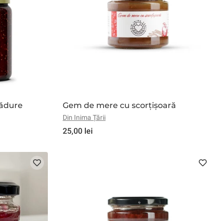
pădure
Gem de mere cu scorțișoară
Din Inima Țării
25,00 lei