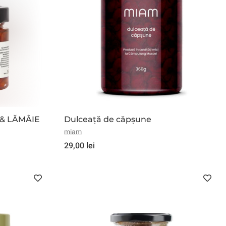
& LĂMÂIE
Dulceață de căpșune
miam
29,00 lei