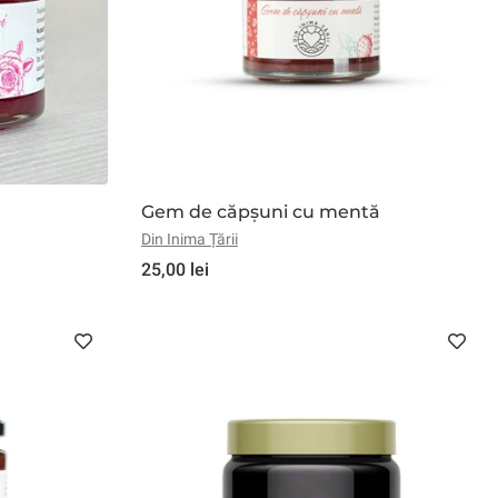
Gem de căpșuni cu mentă
Din Inima Țării
25,00 lei