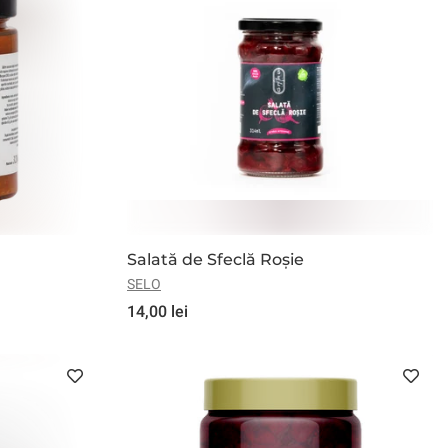
i
Snacksuri
Sosuri
Bere
Nuci
Cereale
Uleiuri
Mi
jire
Aniversale
Salată de Sfeclă Roșie
SELO
14,00 lei