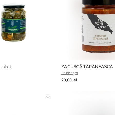
Spirtoase
Siropuri
Vegane
Apicole
Făinoase
Sucur
ire Ten
Îngrijire Păr
Îngrijire Casă
Îngrijire Barbă
Încălțăminte
Jocuri
Decoruri
Accesorii
Mobilier
Îngri
i
Mixt
n oțet
ZACUSCĂ TĂRĂNEASCĂ
De Neagra
20,00 lei