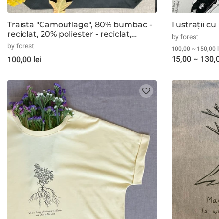
Traista "Camouflage", 80% bumbac -
Ilustrații c
reciclat, 20% poliester - reciclat,
by forest
negru
by forest
100,00 ~ 150,00 l
15,00 ~ 130,0
100,00 lei