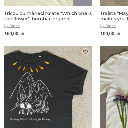
Tricou cu mâneci rulate "Which one is
Traista "Ma
the flower", bumbac organic
makes you f
reciclat, 20%
by forest
by forest
deschis
160,00 lei
100,00 lei