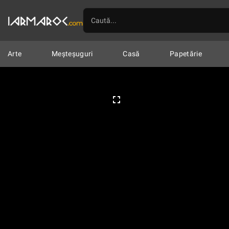
Arte
Ilustrații
Mixte
Linogr
Arte
Meșteșuguri
Casă
Papetărie
Meșteșuguri
Marochinărie
Țes
Casă
Textile
Veselă
Lumân
0
Papetărie
Cartoline & Felicitări
Imprimate
Șacoșe
Pin-uri & B
Vestimentar
Îmbrăcăminte
În
Accesorii
Genți
Huse
Porto
Bijuterii
Cercei
Coliere
Bro