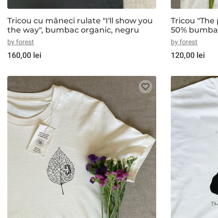
Tricou cu mâneci rulate "I'll show you
Tricou "The
the way", bumbac organic, negru
50% bumbac
organic, al
by forest
by forest
160,00 lei
120,00 lei