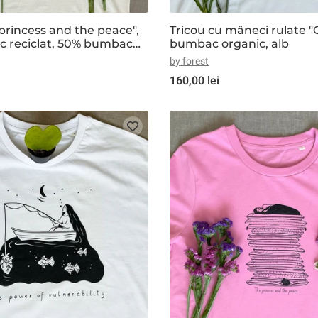
 princess and the peace",
Tricou cu mâneci rulate 
 reciclat, 50% bumbac
bumbac organic, alb
b-crem
by forest
160,00 lei