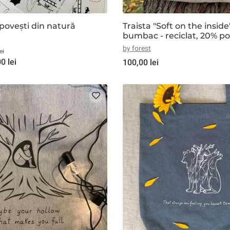
u povești din natură
Traista "Soft on the inside
bumbac - reciclat, 20% pol
reciclat, natur
by forest
ei
0 lei
100,00 lei