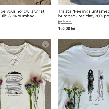
ybe your hollow is what
Traista "Feelings untamed
ull", 80% bumbac -
bumbac - reciclat, 20% pol
 poliester - reciclat, gri
reciclat, midnight blue
by forest
100,00 lei