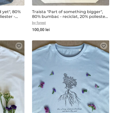
 yet", 80%
Traista "Part of something bigger",
iester -
80% bumbac - reciclat, 20% poliester
- reciclat, natur
by forest
100,00 lei