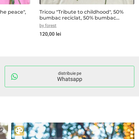
the peace",
Tricou "Tribute to childhood", 50%
bumbac reciclat, 50% bumbac
organic, alb-crem
by forest
120,00 lei
distribuie pe
Whatsapp