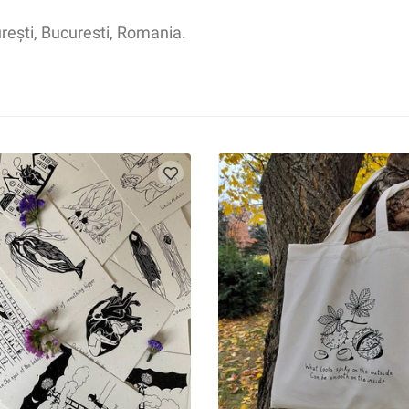
urești, Bucuresti, Romania.
iste
Printuri