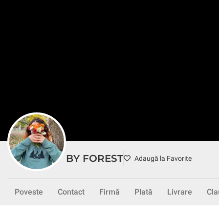
Gourmet
Conservate
Dulciuri
Cosmetice
Îngrijire Corp
Îngrij
Copii
Îmbrăcăminte
Jucării
Animale
Câini
Pisici
Păsăr
BY FOREST
Adaugă la Favorite
Poveste
Contact
Firmă
Plată
Livrare
Cla