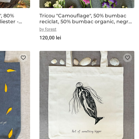
", 80%
Tricou "Camouflage", 50% bumbac
iester -
reciclat, 50% bumbac organic, negru-
gri
by forest
120,00 lei