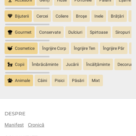
Bijuterii
Cercei
Coliere
Broșe
Inele
Brățări
Pa
Gourmet
Conservate
Dulciuri
Spirtoase
Siropuri
Cosmetice
Îngrijire Corp
Îngrijire Ten
Îngrijire Păr
În
Copii
Îmbrăcăminte
Jucării
Încălțăminte
Decoruri
Animale
Câini
Pisici
Păsări
Mixt
DESPRE
Manifest
Cronică