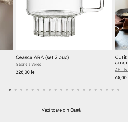
Ceasca ARA (set 2 buc)
Cutit
amer
Gabriela Seres
AH LIV
226,00 lei
65,00 
Vezi toate din
Casă
→