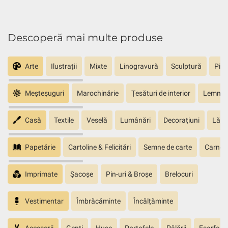
Descoperă mai multe produse
Arte
Ilustrații
Mixte
Linogravură
Sculptură
Pict
Meșteșuguri
Marochinărie
Țesături de interior
Lemn sc
Casă
Textile
Veselă
Lumânări
Decorațiuni
Lăm
Papetărie
Cartoline & Felicitări
Semne de carte
Carnete
Imprimate
Șacoșe
Pin-uri & Broșe
Brelocuri
Vestimentar
Îmbrăcăminte
Încălțăminte
Accesorii
Genți
Huse
Portofele
Pălării
Eșarfe