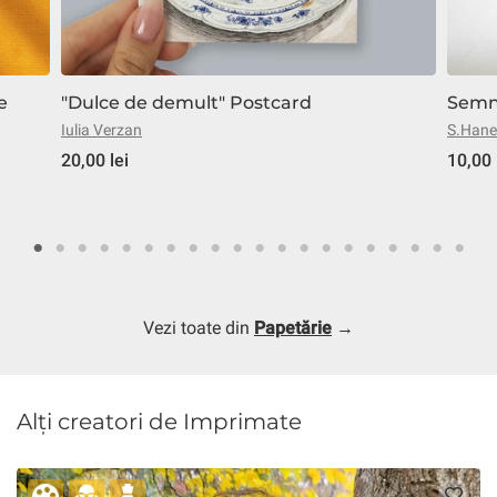
e
"Dulce de demult" Postcard
Semn 
Iulia Verzan
S.Hane
20,00 lei
10,00 
Vezi toate din
Papetărie
→
Alți creatori de Imprimate