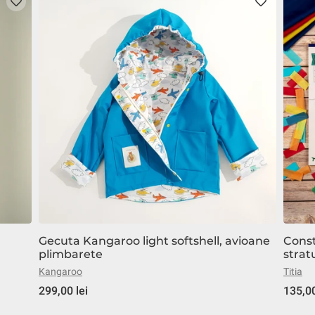
Gecuta Kangaroo light softshell, avioane
Const
plimbarete
strat
Kangaroo
Titia
299,00 lei
135,00