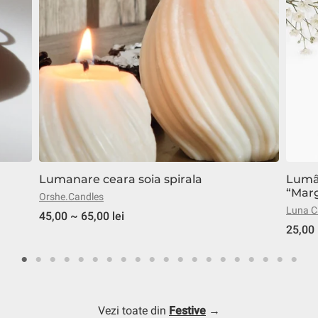
Lumanare ceara soia spirala
Lumâ
“Mar
Orshe.Candles
Luna C
45,00 ~ 65,00 lei
25,00 
Vezi toate din
Festive
→