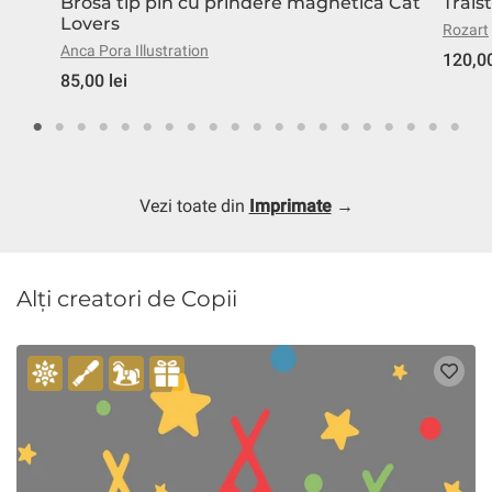
Brosa tip pin cu prindere magnetica Cat
Trais
Lovers
Rozart
Anca Pora Illustration
120,00
85,00 lei
Vezi toate din
Imprimate
→
Alți creatori de Copii