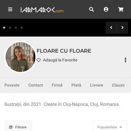
FLOARE CU FLOARE
Adaugă la Favorite
Poveste
Contact
Firmă
Plată
Livrare
Clauze
Ilustrații, din 2021. Create în Cluj-Napoca, Cluj, Romania.
Filtrare
Popularitate