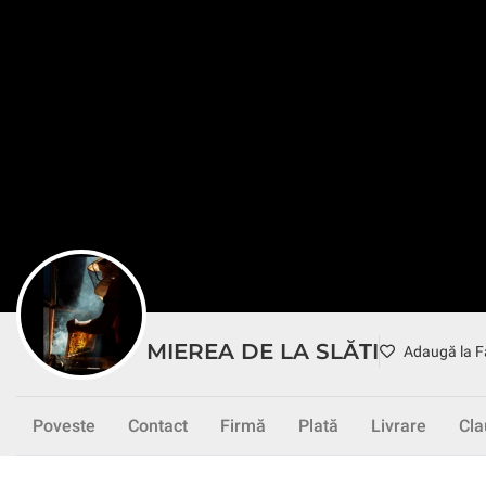
Gourmet
Conservate
Dulciuri
Cosmetice
Îngrijire Corp
Îngrij
Copii
Îmbrăcăminte
Jucării
Animale
Câini
Pisici
Păsăr
MIEREA DE LA SLĂTI
Adaugă la F
Poveste
Contact
Firmă
Plată
Livrare
Cla