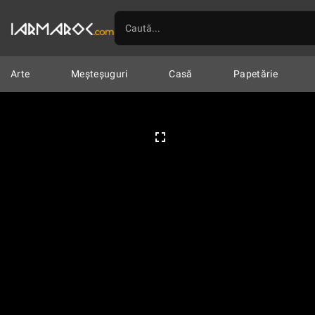
Arte
Ilustrații
Mixte
Linogr
Arte
Meșteșuguri
Casă
Papetărie
Meșteșuguri
Marochinărie
Țes
Casă
Textile
Veselă
Lumân
0
Papetărie
Cartoline & Felicitări
Imprimate
Șacoșe
Pin-uri & B
Vestimentar
Îmbrăcăminte
În
Accesorii
Genți
Huse
Porto
Bijuterii
Cercei
Coliere
Bro