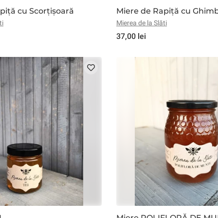
piță cu Scorțișoară
Miere de Rapiță cu Ghimb
ti
Mierea de la Slăti
37,00 lei
I
Miere POLIFLORĂ DE M