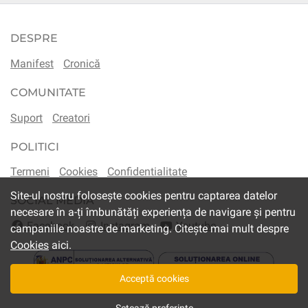
DESPRE
Manifest
Cronică
COMUNITATE
Suport
Creatori
POLITICI
Termeni
Cookies
Confidentialitate
Site-ul nostru folosește cookies pentru captarea datelor
SOCIAL MEDIA
necesare în a-ți îmbunătăți experiența de navigare și pentru
Facebook
Instagram
Youtube
campaniile noastre de marketing. Citește mai mult despre
Cookies
aici.
Acceptă cookies