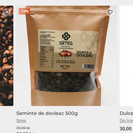
-14%
Seminte de dovleac 500g
Dulce
Simis
Din Ini
35,00 lei
30,00 