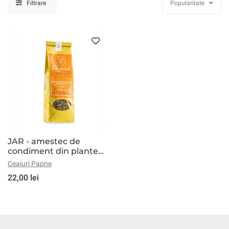
Filtrare
Popularitate
JAR - amestec de
condiment din plante
naturale
Ceaiuri Papne
22,00 lei