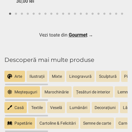
30,00 lei
Vezi toate din
Gourmet
→
Descoperă mai multe produse
Arte
Ilustrații
Mixte
Linogravură
Sculptură
Pict
Meșteșuguri
Marochinărie
Țesături de interior
Lemn sc
Casă
Textile
Veselă
Lumânări
Decorațiuni
Lăm
Papetărie
Cartoline & Felicitări
Semne de carte
Carnete