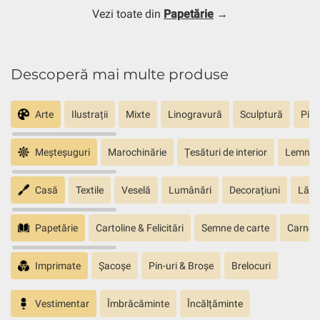
Vezi toate din
Papetărie
→
Descoperă mai multe produse
Arte
Ilustrații
Mixte
Linogravură
Sculptură
Pict
Meșteșuguri
Marochinărie
Țesături de interior
Lemn sc
Casă
Textile
Veselă
Lumânări
Decorațiuni
Lăm
Papetărie
Cartoline & Felicitări
Semne de carte
Carnete
Imprimate
Șacoșe
Pin-uri & Broșe
Brelocuri
Vestimentar
Îmbrăcăminte
Încălțăminte