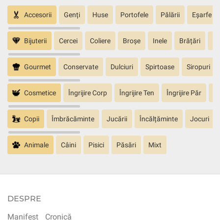
Accesorii
Genți
Huse
Portofele
Pălării
Eșarfe
Bijuterii
Cercei
Coliere
Broșe
Inele
Brățări
Pa
Gourmet
Conservate
Dulciuri
Spirtoase
Siropuri
Cosmetice
Îngrijire Corp
Îngrijire Ten
Îngrijire Păr
În
Copii
Îmbrăcăminte
Jucării
Încălțăminte
Jocuri
Animale
Câini
Pisici
Păsări
Mixt
DESPRE
Manifest
Cronică