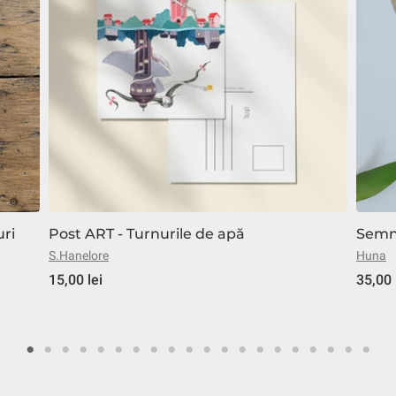
ri
Post ART - Turnurile de apă
Semn 
S.Hanelore
Huna
15,00 lei
35,00 