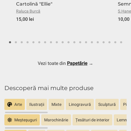
Cartolină "Ellie"
Semn 
Raluca Burcă
S.Hane
15,00 lei
10,00 
Vezi toate din
Papetărie
→
Descoperă mai multe produse
Arte
Ilustrații
Mixte
Linogravură
Sculptură
Pict
Meșteșuguri
Marochinărie
Țesături de interior
Lemn sc