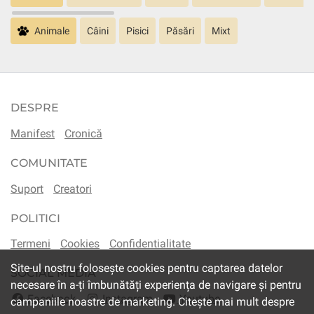
Animale
Câini
Pisici
Păsări
Mixt
DESPRE
Manifest
Cronică
COMUNITATE
Suport
Creatori
POLITICI
Termeni
Cookies
Confidentialitate
Site-ul nostru folosește cookies pentru captarea datelor
SOCIAL MEDIA
necesare în a-ți îmbunătăți experiența de navigare și pentru
Facebook
Instagram
Youtube
campaniile noastre de marketing. Citește mai mult despre