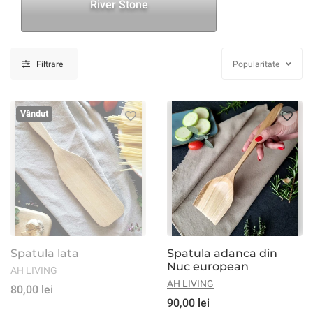
River Stone
Filtrare
Popularitate
Vândut
Spatula lata
Spatula adanca din
Nuc european
AH LIVING
AH LIVING
80,00 lei
90,00 lei