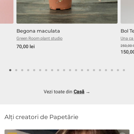
Begona maculata
Bol T
Green Room plant studio
Una ca
70,00 lei
250,00 l
150,00
Vezi toate din
Casă
→
Alți creatori de Papetărie