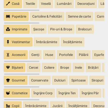
Casă
Textile
Veselă
Lumânări
Decorațiuni
Lăm
Papetărie
Cartoline & Felicitări
Semne de carte
Carnete
Imprimate
Șacoșe
Pin-uri & Broșe
Brelocuri
Vestimentar
Îmbrăcăminte
Încălțăminte
Accesorii
Genți
Huse
Portofele
Pălării
Eșarfe
Bijuterii
Cercei
Coliere
Broșe
Inele
Brățări
Pa
Gourmet
Conservate
Dulciuri
Spirtoase
Siropuri
Cosmetice
Îngrijire Corp
Îngrijire Ten
Îngrijire Păr
În
Copii
Îmbrăcăminte
Jucării
Încălțăminte
Decoruri