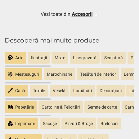
Vezi toate din
Accesorii
→
Descoperă mai multe produse
Arte
Ilustrații
Mixte
Linogravură
Sculptură
Pict
Meșteșuguri
Marochinărie
Țesături de interior
Lemn sc
Casă
Textile
Veselă
Lumânări
Decorațiuni
Lăm
Papetărie
Cartoline & Felicitări
Semne de carte
Carnete
Imprimate
Șacoșe
Pin-uri & Broșe
Brelocuri