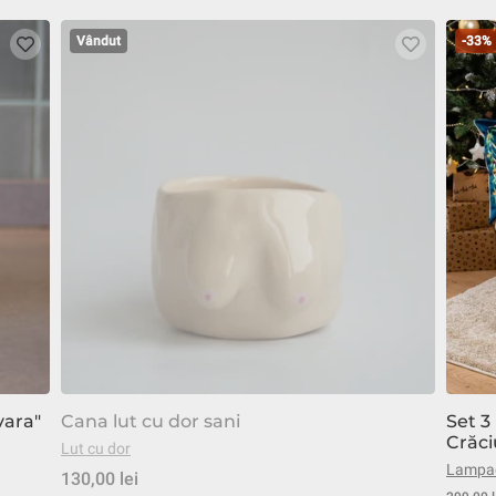
Vândut
-33%
vara"
Cana lut cu dor sani
Set 3
Crăci
Lut cu dor
Lampad
130,00 lei