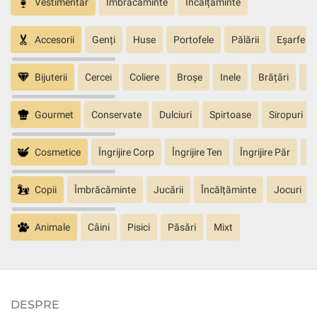
Vestimentar
Îmbrăcăminte
Încălțăminte
Accesorii
Genți
Huse
Portofele
Pălării
Eșarfe
Bijuterii
Cercei
Coliere
Broșe
Inele
Brățări
Pa
Gourmet
Conservate
Dulciuri
Spirtoase
Siropuri
Cosmetice
Îngrijire Corp
Îngrijire Ten
Îngrijire Păr
În
Copii
Îmbrăcăminte
Jucării
Încălțăminte
Jocuri
Animale
Câini
Pisici
Păsări
Mixt
DESPRE