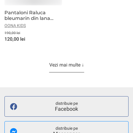
Pantaloni Raluca
bleumarin din lana
merinos
OONA KIDS
190,00 lei
120,00 lei
Vezi mai multe ↓
distribuie pe
Facebook
distribuie pe