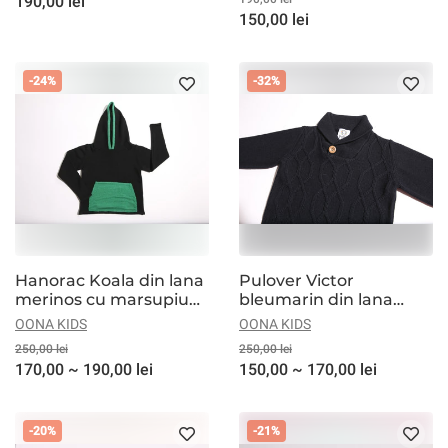
190,00 lei
150,00 lei
-24%
-32%
Hanorac Koala din lana
Pulover Victor
merinos cu marsupiu
bleumarin din lana
verde
merinos
OONA KIDS
OONA KIDS
250,00 lei
250,00 lei
170,00 ~ 190,00 lei
150,00 ~ 170,00 lei
-20%
-21%