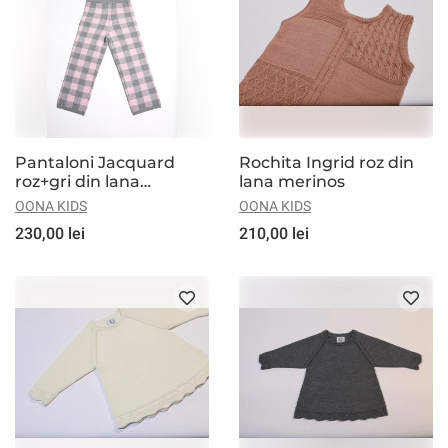
Pantaloni Jacquard
Rochita Ingrid roz din
roz+gri din lana
lana merinos
merinos
OONA KIDS
OONA KIDS
230,00 lei
210,00 lei