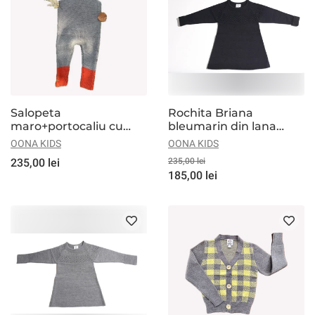
Salopeta
Rochita Briana
maro+portocaliu cu
bleumarin din lana
nasturi din lana
merinos
OONA KIDS
OONA KIDS
merinos
235,00 lei
235,00 lei
185,00 lei