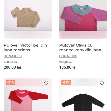
Pulover Victor bej din
Pulover Olivia cu
lana merinos
maneci mov din lana
merinos
OONA KIDS
OONA KIDS
250,00 lei
235,00 lei
200,00 lei
185,00 lei
-21%
-15%