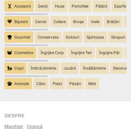
Accesorii
Genți
Huse
Portofele
Pălării
Eșarfe
Bijuterii
Cercei
Coliere
Broșe
Inele
Brățări
Pa
Gourmet
Conservate
Dulciuri
Spirtoase
Siropuri
Cosmetice
Îngrijire Corp
Îngrijire Ten
Îngrijire Păr
În
Copii
Îmbrăcăminte
Jucării
Încălțăminte
Decoruri
Animale
Câini
Pisici
Păsări
Mixt
DESPRE
Manifest
Cronică