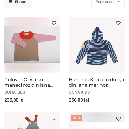
Filtrare
Popularitate
Pulover Olivia cu
Hanorac Koala in dungi
maneci roz din lana
din lana merinos
merinos
OONA KIDS
OONA KIDS
235,00 lei
250,00 lei
-21%