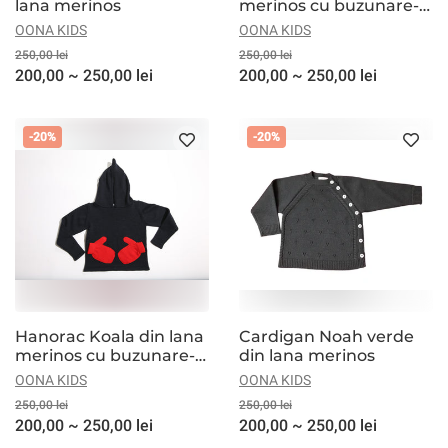
lana merinos
merinos cu buzunare-
manusi albe
OONA KIDS
OONA KIDS
250,00 lei
250,00 lei
200,00 ~ 250,00 lei
200,00 ~ 250,00 lei
-20%
-20%
Hanorac Koala din lana
Cardigan Noah verde
merinos cu buzunare-
din lana merinos
manusi rosii
OONA KIDS
OONA KIDS
250,00 lei
250,00 lei
200,00 ~ 250,00 lei
200,00 ~ 250,00 lei