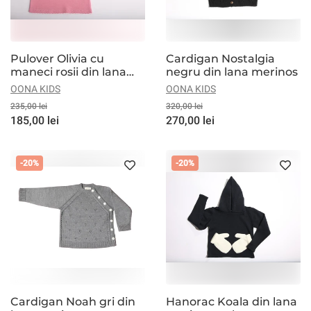
Pulover Olivia cu
Cardigan Nostalgia
maneci rosii din lana
negru din lana merinos
merinos
OONA KIDS
OONA KIDS
235,00 lei
320,00 lei
185,00 lei
270,00 lei
-20%
-20%
Cardigan Noah gri din
Hanorac Koala din lana