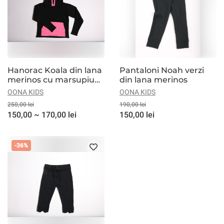
Hanorac Koala din lana
Pantaloni Noah verzi
merinos cu marsupiu
din lana merinos
roz
OONA KIDS
OONA KIDS
250,00 lei
190,00 lei
150,00 ~ 170,00 lei
150,00 lei
-36%