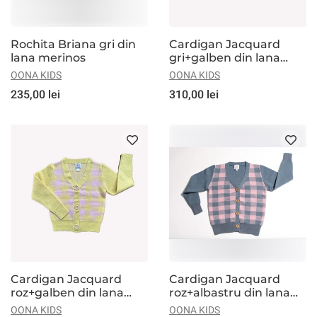
Rochita Briana gri din
Cardigan Jacquard
lana merinos
gri+galben din lana
merinos
OONA KIDS
OONA KIDS
235,00 lei
310,00 lei
Cardigan Jacquard
Cardigan Jacquard
roz+galben din lana
roz+albastru din lana
merinos
merinos
OONA KIDS
OONA KIDS