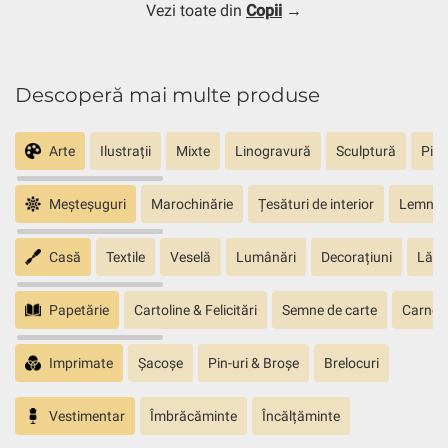
Vezi toate din
Copii
→
Descoperă mai multe produse
Arte
Ilustrații
Mixte
Linogravură
Sculptură
Pict
Meșteșuguri
Marochinărie
Țesături de interior
Lemn sc
Casă
Textile
Veselă
Lumânări
Decorațiuni
Lăm
Papetărie
Cartoline & Felicitări
Semne de carte
Carnete
Imprimate
Șacoșe
Pin-uri & Broșe
Brelocuri
Vestimentar
Îmbrăcăminte
Încălțăminte