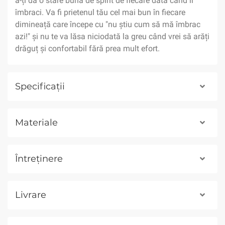
a-ți da o stare bună de spirit de fiecare dată când îl
îmbraci. Va fi prietenul tău cel mai bun în fiecare
dimineață care începe cu "nu știu cum să mă îmbrac
azi!" și nu te va lăsa niciodată la greu când vrei să arăți
drăguț și confortabil fără prea mult efort.
Specificații
Materiale
Întreținere
Livrare