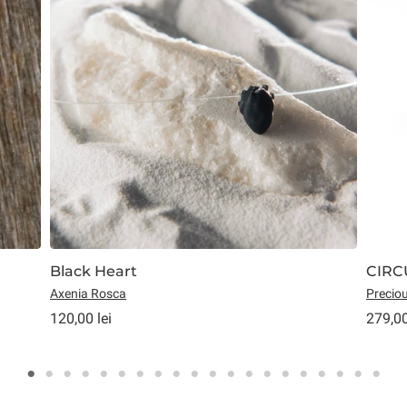
Black Heart
CIRC
Axenia Rosca
Preciou
120,00 lei
279,00