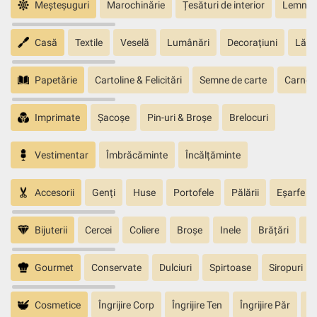
Meșteșuguri
Marochinărie
Țesături de interior
Lemn sc
Casă
Textile
Veselă
Lumânări
Decorațiuni
Lăm
Papetărie
Cartoline & Felicitări
Semne de carte
Carnete
Imprimate
Șacoșe
Pin-uri & Broșe
Brelocuri
Vestimentar
Îmbrăcăminte
Încălțăminte
Accesorii
Genți
Huse
Portofele
Pălării
Eșarfe
Bijuterii
Cercei
Coliere
Broșe
Inele
Brățări
Pa
Gourmet
Conservate
Dulciuri
Spirtoase
Siropuri
Cosmetice
Îngrijire Corp
Îngrijire Ten
Îngrijire Păr
În