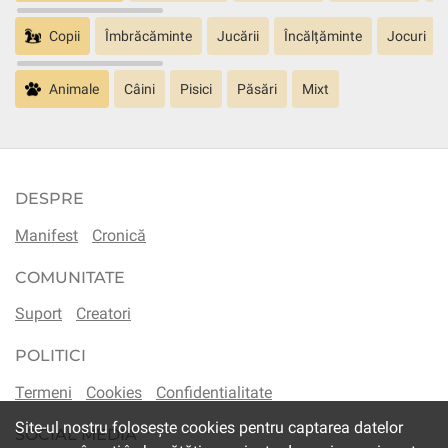
Copii
Îmbrăcăminte
Jucării
Încălțăminte
Jocuri
Animale
Câini
Pisici
Păsări
Mixt
DESPRE
Manifest
Cronică
COMUNITATE
Suport
Creatori
POLITICI
Termeni
Cookies
Confidentialitate
Site-ul nostru folosește cookies pentru captarea datelor
SOCIAL MEDIA