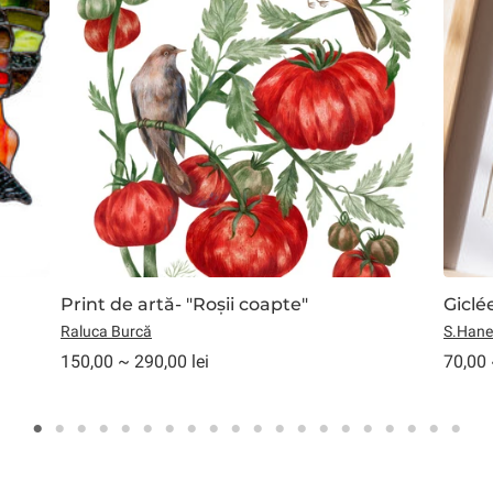
Print de artă- "Roșii coapte"
Giclé
Raluca Burcă
S.Hane
150,00 ~ 290,00 lei
70,00 