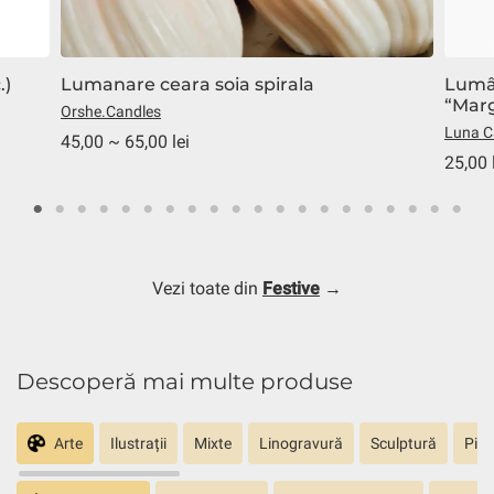
.)
Lumanare ceara soia spirala
Lumâ
“Mar
Orshe.Candles
Luna C
45,00 ~ 65,00 lei
25,00 
Vezi toate din
Festive
→
Descoperă mai multe produse
Arte
Ilustrații
Mixte
Linogravură
Sculptură
Pict