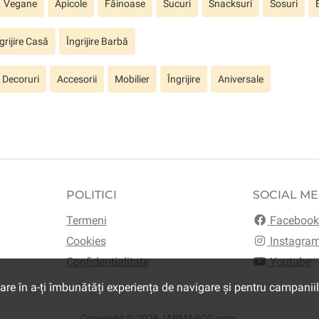
Vegane
Apicole
Făinoase
Sucuri
Snacksuri
Sosuri
grijire Casă
Îngrijire Barbă
Decoruri
Accesorii
Mobilier
Îngrijire
Aniversale
POLITICI
SOCIAL ME
Termeni
Faceboo
Cookies
Instagra
Confidentialitate
Youtube
are în a-ți îmbunătăți experiența de navigare și pentru campanii
Copyright © 2026,
IARMAROC.com
.