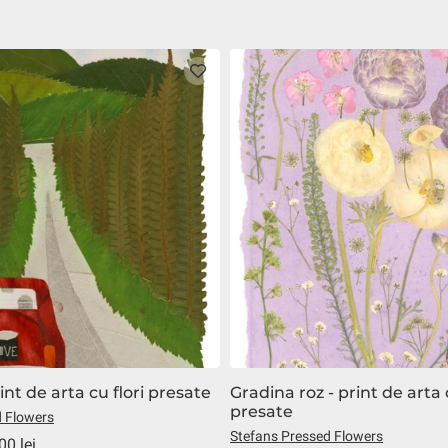
int de arta cu flori presate
Gradina roz - print de arta c
presate
d Flowers
Stefans Pressed Flowers
00 lei