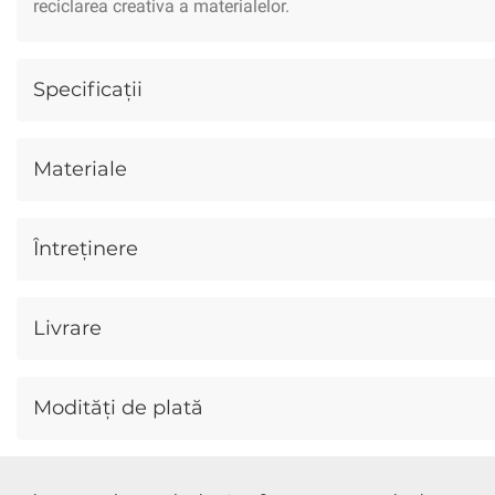
reciclarea creativa a materialelor.
Gourmet
Conservate
Dulciuri
Specificații
Cosmetice
Îngrijire Corp
Îngrij
Copii
Îmbrăcăminte
Jucării
Materiale
Animale
Câini
Pisici
Păsăr
Întreținere
Livrare
Modități de plată