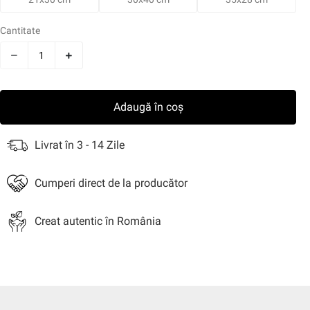
i
Snacksuri
Sosuri
Bere
Nuci
Cereale
Uleiuri
Mi
Cantitate
jire
Aniversale
Adaugă în coș
Livrat în 3 - 14 Zile
Cumperi direct de la producător
Creat autentic în România