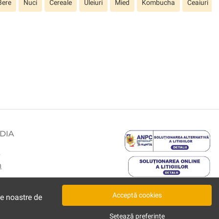
Bere
Nuci
Cereale
Uleiuri
Mied
Kombucha
Ceaiuri
DIA
k
m
Acceptă cookies
le noastre de
Setează preferințe