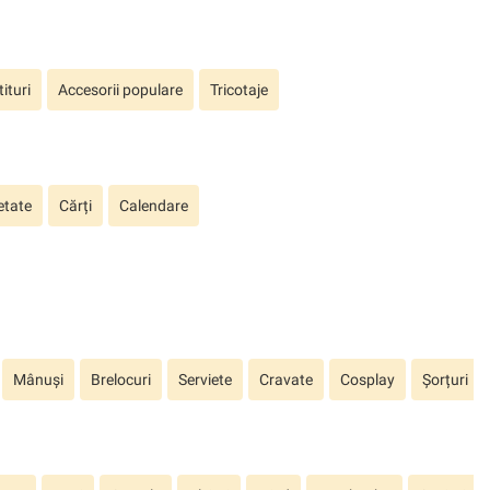
ituri
Accesorii populare
Tricotaje
etate
Cărți
Calendare
Mânuși
Brelocuri
Serviete
Cravate
Cosplay
Șorțuri