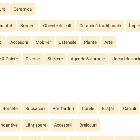
ură
Ceramica
ulptat
Broderii
Obiecte de cult
Ceramică tradițională
Împlet
pi
Accesorii
Mobilier
Ustensile
Plante
Arte
 & Caiete
Diverse
Stickere
Agende & Jurnale
Jocuri de soci
Borsete
Rucsacuri
Portfarduri
Curele
Brățări
Căciuli
ndantive
Lănțișoare
Accesorii
Brelocuri