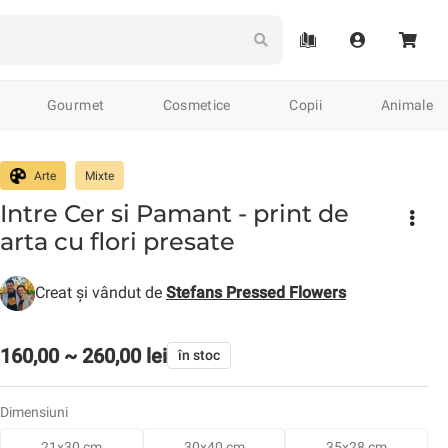
Gourmet
Cosmetice
Copii
Animale
eramică tradițională
Împletituri
Accesorii populare
Tricotaj
Plante
Arte
Arte
Mixte
Intre Cer si Pamant - print de
de & Jurnale
Jocuri de societate
Cărți
Calendare
arta cu flori presate
Creat și vândut de
Stefans Pressed Flowers
160,00 ~ 260,00 lei
în stoc
Curele
Brățări
Căciuli
Mânuși
Brelocuri
Serviete
Cr
Dimensiuni
relocuri
21x30 cm
30x40 cm
35x28 cm