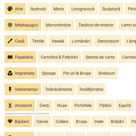
Arte
Ilustrații
Mixte
Linogravură
Sculptură
Pict
Meșteșuguri
Marochinărie
Țesături de interior
Lemn sc
Casă
Textile
Veselă
Lumânări
Decorațiuni
Lăm
Papetărie
Cartoline & Felicitări
Semne de carte
Carnete
Imprimate
Șacoșe
Pin-uri & Broșe
Brelocuri
Vestimentar
Îmbrăcăminte
Încălțăminte
Accesorii
Genți
Huse
Portofele
Pălării
Eșarfe
Bijuterii
Cercei
Coliere
Broșe
Inele
Brățări
Pa