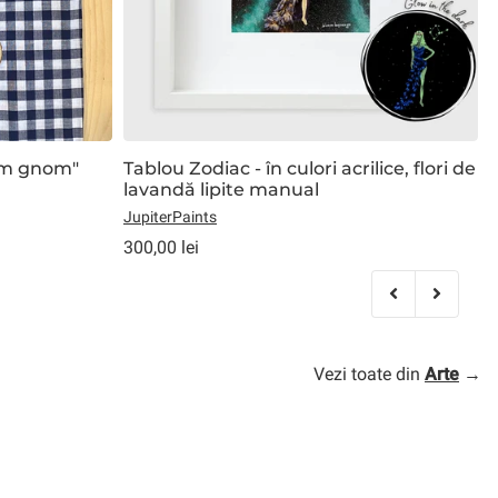
om gnom"
Tablou Zodiac - în culori acrilice, flori de
lavandă lipite manual
D
JupiterPaints
1
300,00 lei
Vezi toate din
Arte
→