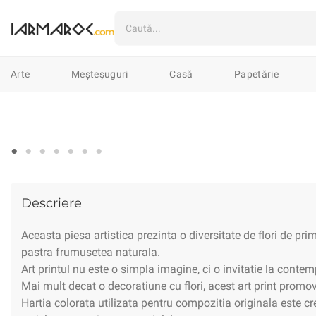
Arte
Ilustrații
Mixte
Linogr
Arte
Meșteșuguri
Casă
Papetărie
Meșteșuguri
Marochinărie
Țes
Casă
Textile
Veselă
Lumân
0
Papetărie
Cartoline & Felicitări
Imprimate
Șacoșe
Pin-uri & B
Descriere
Vestimentar
Îmbrăcăminte
În
Aceasta piesa artistica prezinta o diversitate de flori de pr
pastra frumusetea naturala.
Art printul nu este o simpla imagine, ci o invitatie la conte
Accesorii
Genți
Huse
Porto
Mai mult decat o decoratiune cu flori, acest art print promo
Hartia colorata utilizata pentru compozitia originala este c
Bijuterii
Cercei
Coliere
Bro