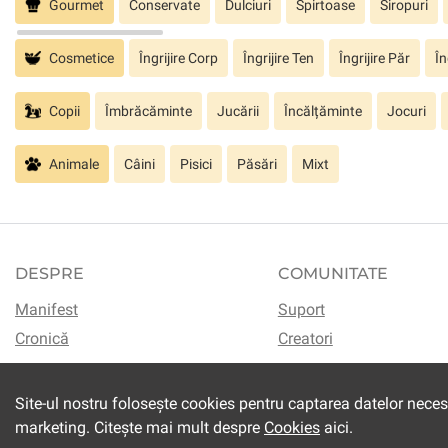
Gourmet
Conservate
Dulciuri
Spirtoase
Siropuri
Cosmetice
Îngrijire Corp
Îngrijire Ten
Îngrijire Păr
În
Copii
Îmbrăcăminte
Jucării
Încălțăminte
Jocuri
Animale
Câini
Pisici
Păsări
Mixt
DESPRE
COMUNITATE
Manifest
Suport
Cronică
Creatori
Site-ul nostru folosește cookies pentru captarea datelor neces
marketing. Citește mai mult despre
Cookies
aici.