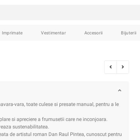
avură
Sculptură
Pictură
Ceramica
Imprimate
Vestimentar
Accesorii
Bijuterii
ături de interior
Lemn sculptat
Broderii
Obiecte de cult
C
ări
Decorațiuni
Lămpi
Accesorii
Mobilier
Ustensile
Semne de carte
Carnete & Caiete
Diverse
Stickere
Agen
roșe
Brelocuri
călțăminte
imavara-vara, toate culese si presate manual, pentru a le
mplare si apreciere a frumusetii care ne inconjoara.
fele
Pălării
Eșarfe
Borsete
Rucsacuri
Portfarduri
veaza sustenabilitatea.
reata de artistul roman Dan Raul Pintea, cunoscut pentru
șe
Inele
Brățări
Pandantive
Lănțișoare
Accesorii
B