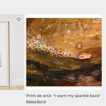
Print de artă- "I want my sparkle back"
P
Raluca Burcă
R