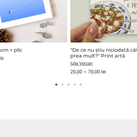
5cm + plic
"De ce nu știu niciodată câ
prea mult?" Print artă
iu
Iulia Verzan
20,00 ~ 70,00 lei