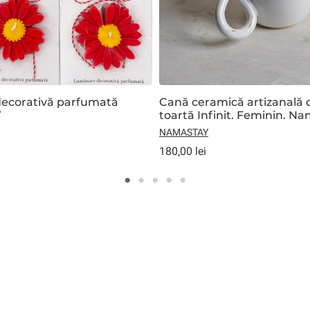
ecorativă parfumată
Cană ceramică artizanală 
”
toartă Infinit. Feminin. Na
Postumia Ceramics
NAMASTAY
180,00 lei