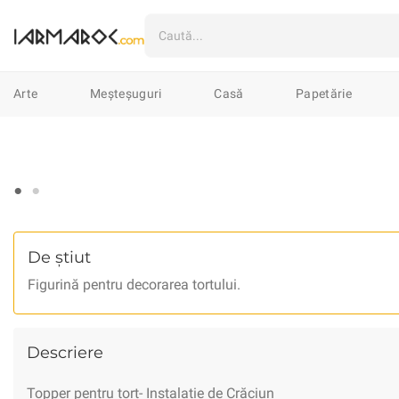
Arte
Ilustrații
Mixte
Linogr
Arte
Meșteșuguri
Casă
Papetărie
Meșteșuguri
Marochinărie
Țes
Casă
Textile
Veselă
Lumân
0
Papetărie
Cartoline & Felicitări
Imprimate
Șacoșe
Pin-uri & B
De știut
Figurină pentru decorarea tortului.
Vestimentar
Îmbrăcăminte
În
Accesorii
Genți
Huse
Porto
Descriere
Bijuterii
Cercei
Coliere
Bro
Topper pentru tort- Instalație de Crăciun