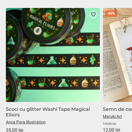
-20%
Scoci cu glitter Washi Tape Magical
Semn de ca
Elixirs
Maruki Art
Anca Pora Illustration
15,00 lei
12,00 lei
35,00 lei