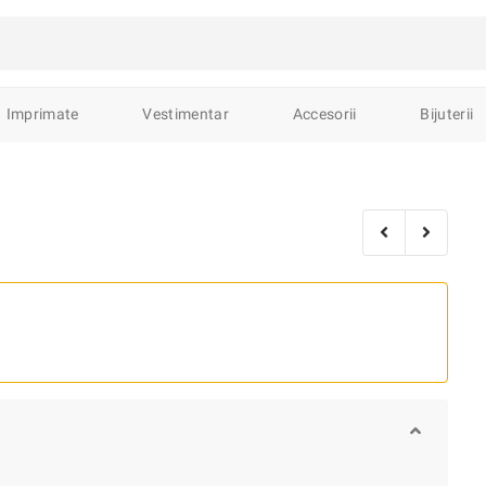
avură
Sculptură
Pictură
Ceramica
Imprimate
Vestimentar
Accesorii
Bijuterii
ături de interior
Lemn sculptat
Broderii
Obiecte de cult
C
ări
Decorațiuni
Lămpi
Accesorii
Mobilier
Ustensile
Semne de carte
Carnete & Caiete
Diverse
Stickere
Agen
roșe
Brelocuri
călțăminte
fele
Pălării
Eșarfe
Borsete
Rucsacuri
Portfarduri
șe
Inele
Brățări
Pandantive
Lănțișoare
Accesorii
B