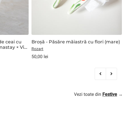
de ceai cu
Broșă - Păsăre măiastră cu flori (mare)
mastay × Via
Rozart
A
50,00 lei
5
Vezi toate din
Festive
→