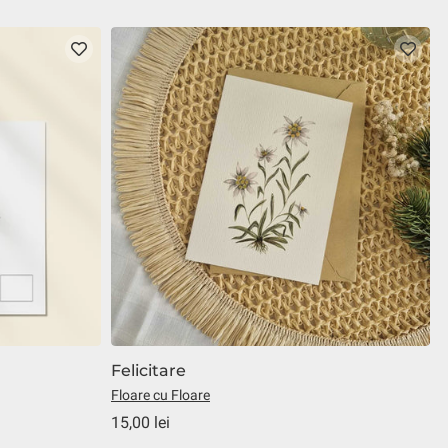
Felicitare
Floare cu Floare
B
15,00 lei
7