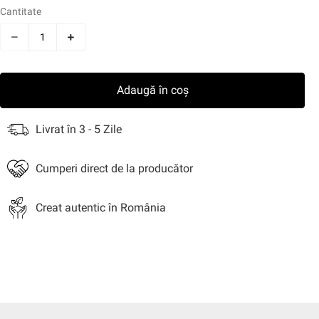
Cantitate
i
Snacksuri
Sosuri
Bere
Nuci
Cereale
Uleiuri
Mi
Adaugă în coș
jire
Aniversale
Livrat în 3 - 5 Zile
Cumperi direct de la producător
Creat autentic în România