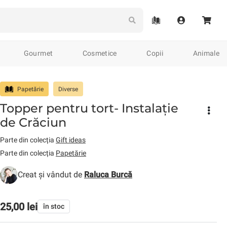
Gourmet
Cosmetice
Copii
Animale
eramică tradițională
Împletituri
Accesorii populare
Tricotaj
Plante
Arte
Papetărie
Diverse
Topper pentru tort- Instalație
de & Jurnale
Jocuri de societate
Cărți
Calendare
de Crăciun
Parte din colecția
Gift ideas
Parte din colecția
Papetărie
Creat și vândut de
Raluca Burcă
Curele
Brățări
Căciuli
Mânuși
Brelocuri
Serviete
Cr
25,00 lei
în stoc
relocuri