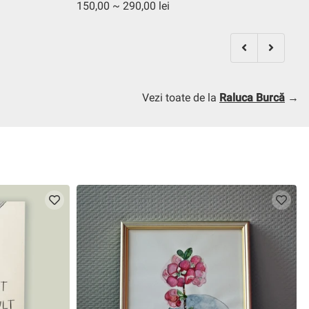
150,00 ~ 290,00 lei
1
Vezi toate de la
Raluca Burcă
→