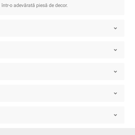
 într-o adevărată piesă de decor.
Spirtoase
Siropuri
Vegane
Apicole
Făinoase
Sucur
ire Ten
Îngrijire Păr
Îngrijire Casă
Îngrijire Barbă
Încălțăminte
Jocuri
Decoruri
Accesorii
Mobilier
Îngri
i
Mixt