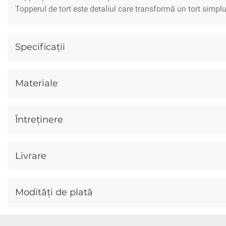
Topperul de tort este detaliul care transformă un tort simplu
Gourmet
Conservate
Dulciuri
Specificații
Cosmetice
Îngrijire Corp
Îngrij
Copii
Îmbrăcăminte
Jucării
Materiale
Animale
Câini
Pisici
Păsăr
Întreținere
Livrare
Modități de plată