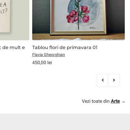
t de mult e
Tablou flori de primavara 01
I
f
Flavia Gheorghian
S
450,00 lei
1
Vezi toate din
Arte
→