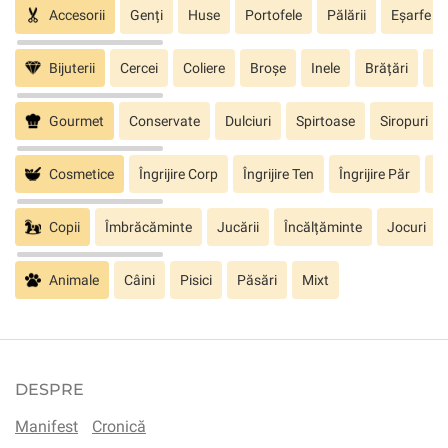
Accesorii
Genți
Huse
Portofele
Pălării
Eșarfe
Bijuterii
Cercei
Coliere
Broșe
Inele
Brățări
Pa
Gourmet
Conservate
Dulciuri
Spirtoase
Siropuri
Cosmetice
Îngrijire Corp
Îngrijire Ten
Îngrijire Păr
În
Copii
Îmbrăcăminte
Jucării
Încălțăminte
Jocuri
Animale
Câini
Pisici
Păsări
Mixt
DESPRE
Manifest
Cronică