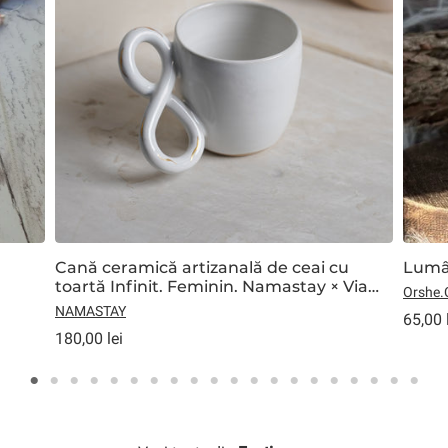
Cană ceramică artizanală de ceai cu
Lumâ
toartă Infinit. Feminin. Namastay × Via
Orshe.
Postumia Ceramics
NAMASTAY
65,00 
180,00 lei