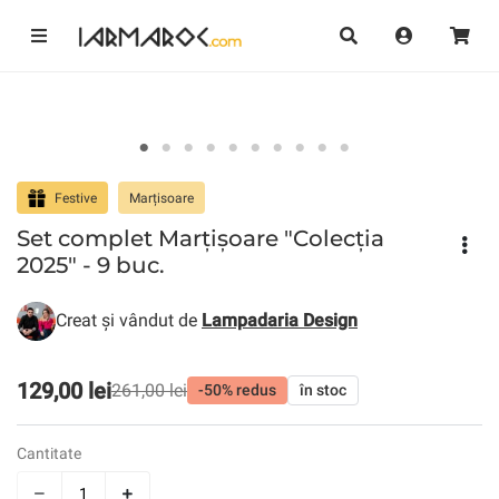
Festive
Marțisoare
Set complet Marțișoare "Colecția
2025" - 9 buc.
Creat și vândut de
Lampadaria Design
129,00 lei
261,00 lei
-50% redus
în stoc
Cantitate