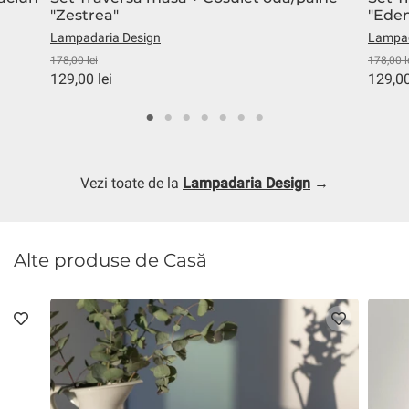
"Zestrea"
"Ede
Lampadaria Design
Lampad
178,00 lei
178,00 l
129,00 lei
129,00
Vezi toate de la
Lampadaria Design
→
Alte produse de Casă