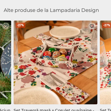
Alte produse de la Lampadaria Design
-27%
-27%
ăciun
Set Traversă masă + Cosulet oua/paine -
Set T