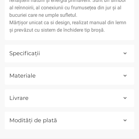
renașterii naturii și energia primăverii. Sunt un simbol
al reînnoirii, al conexiunii cu frumusețea din jur și al
bucuriei care ne umple sufletul.
Mărțișor unicat ca si design, realizat manual din lemn
și prevăzut cu sistem de închidere tip broșă.
Specificații
Materiale
Livrare
Modități de plată