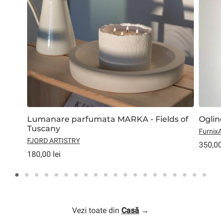
Lumanare parfumata MARKA - Fields of
Ogli
Tuscany
Furnix
FJORD ARTISTRY
350,00
180,00 lei
Vezi toate din
Casă
→