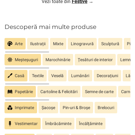
Vezi toate din
Festive
→
Descoperă mai multe produse
Arte
Ilustrații
Mixte
Linogravură
Sculptură
Pict
Meșteșuguri
Marochinărie
Țesături de interior
Lemn sc
Casă
Textile
Veselă
Lumânări
Decorațiuni
Lăm
Papetărie
Cartoline & Felicitări
Semne de carte
Carnete
Imprimate
Șacoșe
Pin-uri & Broșe
Brelocuri
Vestimentar
Îmbrăcăminte
Încălțăminte