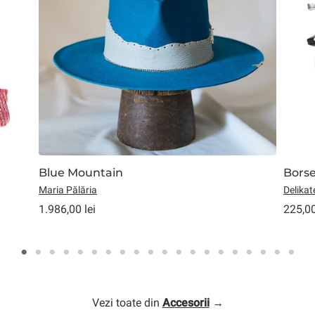
Blue Mountain
Borse
Maria Pălăria
Delikat
1.986,00 lei
225,00
Vezi toate din
Accesorii
→