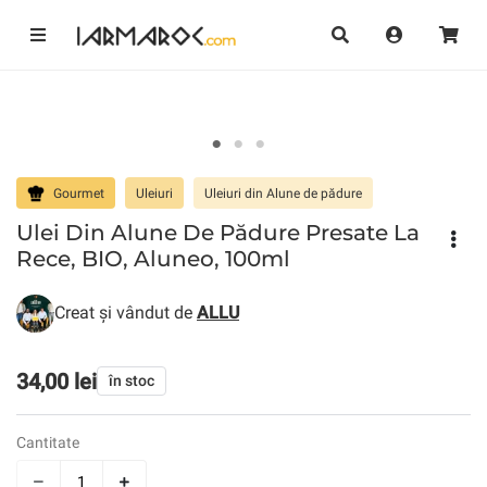
Gourmet
Uleiuri
Uleiuri din Alune de pădure
Ulei Din Alune De Pădure Presate La
Rece, BIO, Aluneo, 100ml
Creat și vândut de
ALLU
34,00 lei
în stoc
Cantitate