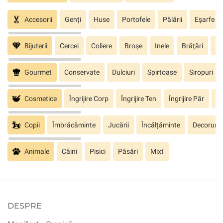
Accesorii
Genți
Huse
Portofele
Pălării
Eșarfe
Bijuterii
Cercei
Coliere
Broșe
Inele
Brățări
Pa
Gourmet
Conservate
Dulciuri
Spirtoase
Siropuri
Cosmetice
Îngrijire Corp
Îngrijire Ten
Îngrijire Păr
În
Copii
Îmbrăcăminte
Jucării
Încălțăminte
Decoruri
Animale
Câini
Pisici
Păsări
Mixt
DESPRE