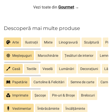
Vezi toate din
Gourmet
→
Descoperă mai multe produse
Arte
Ilustrații
Mixte
Linogravură
Sculptură
Pict
Meșteșuguri
Marochinărie
Țesături de interior
Lemn sc
Casă
Textile
Veselă
Lumânări
Decorațiuni
Lăm
Papetărie
Cartoline & Felicitări
Semne de carte
Carnete
Imprimate
Șacoșe
Pin-uri & Broșe
Brelocuri
Vestimentar
Îmbrăcăminte
Încălțăminte