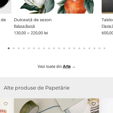
i de
Dulceață de sezon
Tablo
Raluca Burcă
Flavia
130,00 ~ 220,00 lei
600,00
Vezi toate din
Arte
→
Alte produse de Papetărie