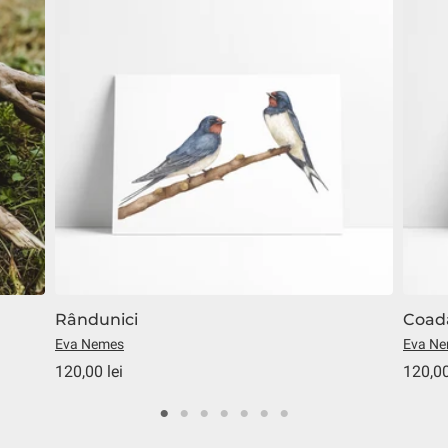
Rândunici
Coada
Eva Nemes
Eva N
120,00 lei
120,00