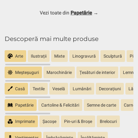
Vezi toate din
Papetărie
→
Descoperă mai multe produse
Arte
Ilustrații
Mixte
Linogravură
Sculptură
Pict
Meșteșuguri
Marochinărie
Țesături de interior
Lemn sc
Casă
Textile
Veselă
Lumânări
Decorațiuni
Lăm
Papetărie
Cartoline & Felicitări
Semne de carte
Carnete
Imprimate
Șacoșe
Pin-uri & Broșe
Brelocuri
Vestimentar
Îmbrăcăminte
Încălțăminte