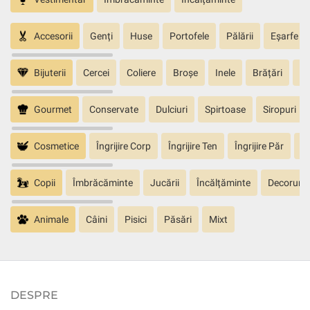
Accesorii
Genți
Huse
Portofele
Pălării
Eșarfe
Bijuterii
Cercei
Coliere
Broșe
Inele
Brățări
Pa
Gourmet
Conservate
Dulciuri
Spirtoase
Siropuri
Cosmetice
Îngrijire Corp
Îngrijire Ten
Îngrijire Păr
În
Copii
Îmbrăcăminte
Jucării
Încălțăminte
Decoruri
Animale
Câini
Pisici
Păsări
Mixt
DESPRE