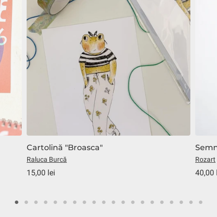
Cartolină "Broasca"
Semn 
Raluca Burcă
Rozart
15,00 lei
40,00 