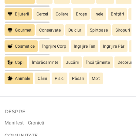
Bijuterii
Cercei
Coliere
Broșe
Inele
Brățări
Pa
Gourmet
Conservate
Dulciuri
Spirtoase
Siropuri
Cosmetice
Îngrijire Corp
Îngrijire Ten
Îngrijire Păr
În
Copii
Îmbrăcăminte
Jucării
Încălțăminte
Decoruri
Animale
Câini
Pisici
Păsări
Mixt
DESPRE
Manifest
Cronică
COMUNITATE