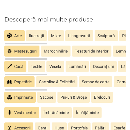
Descoperă mai multe produse
Arte
Ilustrații
Mixte
Linogravură
Sculptură
Pict
Meșteșuguri
Marochinărie
Țesături de interior
Lemn sc
Casă
Textile
Veselă
Lumânări
Decorațiuni
Lăm
Papetărie
Cartoline & Felicitări
Semne de carte
Carnete
Imprimate
Șacoșe
Pin-uri & Broșe
Brelocuri
Vestimentar
Îmbrăcăminte
Încălțăminte
Accesorii
Genți
Huse
Portofele
Pălării
Eșarfe