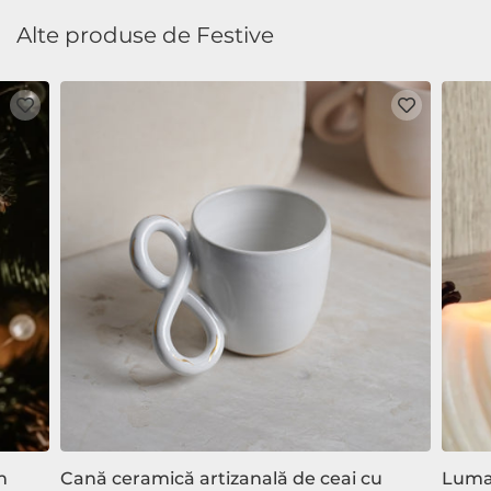
Alte produse de Festive
n
Cană ceramică artizanală de ceai cu
Luman