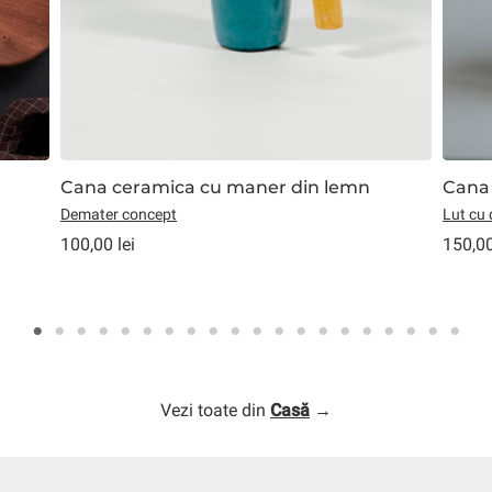
Cana ceramica cu maner din lemn
Cana 
Demater concept
Lut cu 
100,00 lei
150,00
Vezi toate din
Casă
→