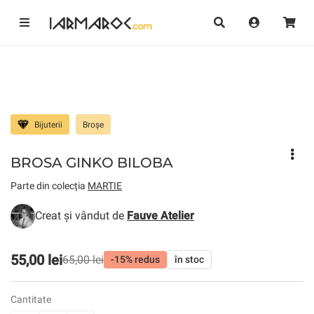
Bijuterii
Broșe
BROSA GINKO BILOBA
Parte din colecția
MARTIE
Creat și vândut de
Fauve Atelier
55,00 lei
65,00 lei
-15% redus
în stoc
Cantitate