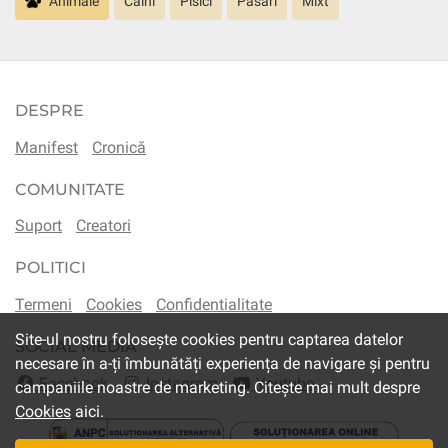
Animale
Câini
Pisici
Păsări
Mixt
DESPRE
Manifest
Cronică
COMUNITATE
Suport
Creatori
POLITICI
Termeni
Cookies
Confidentialitate
Site-ul nostru folosește cookies pentru captarea datelor
SOCIAL MEDIA
necesare în a-ți îmbunătăți experiența de navigare și pentru
Facebook
Instagram
Youtube
campaniile noastre de marketing. Citește mai mult despre
Cookies
aici.