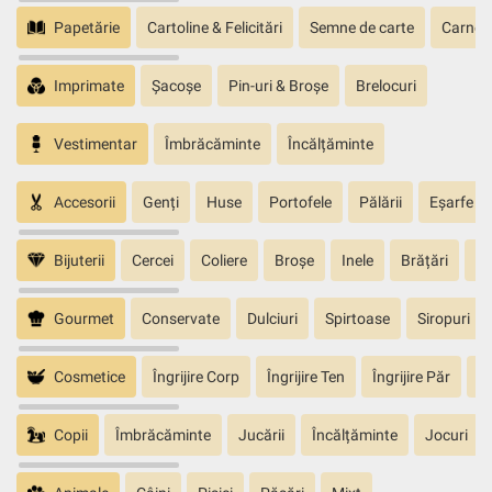
Papetărie
Cartoline & Felicitări
Semne de carte
Carnete
Imprimate
Șacoșe
Pin-uri & Broșe
Brelocuri
Vestimentar
Îmbrăcăminte
Încălțăminte
Accesorii
Genți
Huse
Portofele
Pălării
Eșarfe
Bijuterii
Cercei
Coliere
Broșe
Inele
Brățări
Pa
Gourmet
Conservate
Dulciuri
Spirtoase
Siropuri
Cosmetice
Îngrijire Corp
Îngrijire Ten
Îngrijire Păr
În
Copii
Îmbrăcăminte
Jucării
Încălțăminte
Jocuri