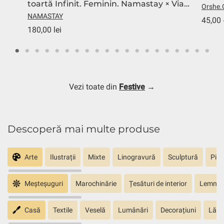
toartă Infinit. Feminin. Namastay × Via
Orshe.
Postumia Ceramics
NAMASTAY
45,00 
180,00 lei
Vezi toate din
Festive
→
Descoperă mai multe produse
Arte
Ilustrații
Mixte
Linogravură
Sculptură
Pict
Meșteșuguri
Marochinărie
Țesături de interior
Lemn sc
Casă
Textile
Veselă
Lumânări
Decorațiuni
Lăm