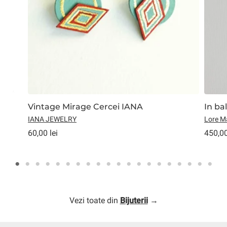
Vintage Mirage Cercei IANA
In ba
IANA JEWELRY
Lore M
60,00 lei
450,00
Vezi toate din
Bijuterii
→