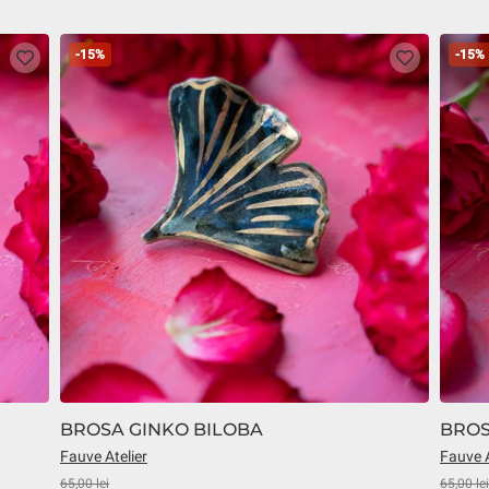
-15%
-15%
BROSA GINKO BILOBA
BROS
Fauve Atelier
Fauve A
65,00 lei
65,00 lei