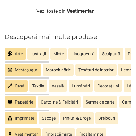
Vezi toate din
Vestimentar
→
Descoperă mai multe produse
Arte
Ilustrații
Mixte
Linogravură
Sculptură
Pict
Meșteșuguri
Marochinărie
Țesături de interior
Lemn sc
Casă
Textile
Veselă
Lumânări
Decorațiuni
Lăm
Papetărie
Cartoline & Felicitări
Semne de carte
Carnete
Imprimate
Șacoșe
Pin-uri & Broșe
Brelocuri
Vestimentar
Îmbrăcăminte
Încălțăminte