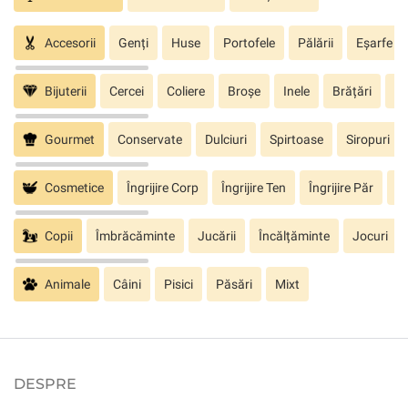
Accesorii
Genți
Huse
Portofele
Pălării
Eșarfe
Bijuterii
Cercei
Coliere
Broșe
Inele
Brățări
Pa
Gourmet
Conservate
Dulciuri
Spirtoase
Siropuri
Cosmetice
Îngrijire Corp
Îngrijire Ten
Îngrijire Păr
În
Copii
Îmbrăcăminte
Jucării
Încălțăminte
Jocuri
Animale
Câini
Pisici
Păsări
Mixt
DESPRE