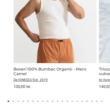
Boxeri 100% Bumbac Organic - Maro
Trico
Camel
De IONESCU Est. 2019
by fore
100,00 lei
140,00