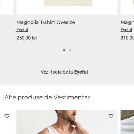
Magnolia T-shirt Ovesize
Magno
Eyeful
Eyeful
250,00 lei
310,00
Vezi toate de la
Eyeful
→
Alte produse de Vestimentar