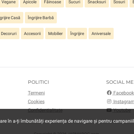
Vegane
Apicole
Făinoase
Sucuri
Snacksuri
Sosuri
grijire Casă
Îngrijire Barbă
Decoruri
Accesorii
Mobilier
Îngrijire
Aniversale
POLITICI
SOCIAL ME
Termeni
Faceboo
Cookies
Instagra
Confidentialitate
Youtube
are în a-ți îmbunătăți experiența de navigare și pentru campanii