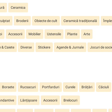
ură
Ceramica
ulptat
Broderii
Obiecte de cult
Ceramică tradițională
Împlet
pi
Accesorii
Mobilier
Ustensile
Plante
Arte
 & Caiete
Diverse
Stickere
Agende & Jurnale
Jocuri de soci
Borsete
Rucsacuri
Portfarduri
Curele
Brățări
Căciuli
ndantive
Lănțișoare
Accesorii
Brelocuri