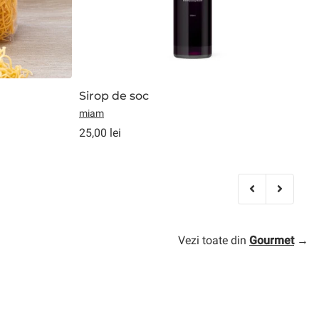
Sirop de soc
miam
25,00 lei
1
Vezi toate din
Gourmet
→