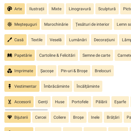
Arte
Ilustrații
Mixte
Linogravură
Sculptură
Pict
Meșteșuguri
Marochinărie
Țesături de interior
Lemn sc
Casă
Textile
Veselă
Lumânări
Decorațiuni
Lăm
Papetărie
Cartoline & Felicitări
Semne de carte
Carnete
Imprimate
Șacoșe
Pin-uri & Broșe
Brelocuri
Vestimentar
Îmbrăcăminte
Încălțăminte
Accesorii
Genți
Huse
Portofele
Pălării
Eșarfe
Bijuterii
Cercei
Coliere
Broșe
Inele
Brățări
Pa