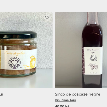
ui
Sirop de coacăze negre
Din Inima Țării
40,00 lei