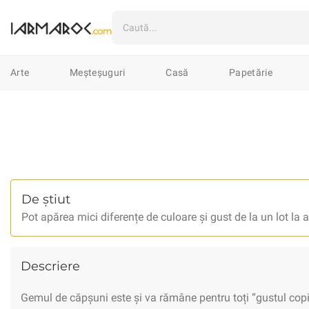
Arte
Ilustrații
Mixte
Linogr
Arte
Meșteșuguri
Casă
Papetărie
Meșteșuguri
Marochinărie
Țes
Casă
Textile
Veselă
Lumân
0
Papetărie
Cartoline & Felicitări
Imprimate
Șacoșe
Pin-uri & B
De știut
Pot apărea mici diferențe de culoare și gust de la un lot la a
Vestimentar
Îmbrăcăminte
În
Accesorii
Genți
Huse
Porto
Descriere
Gemul de căpșuni este și va rămâne pentru toți “gustul copil
Bijuterii
Cercei
Coliere
Bro