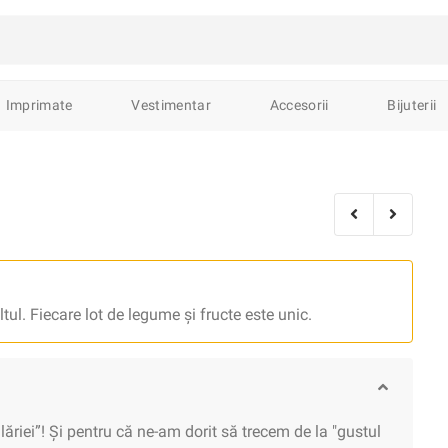
avură
Sculptură
Pictură
Ceramica
Imprimate
Vestimentar
Accesorii
Bijuterii
ături de interior
Lemn sculptat
Broderii
Obiecte de cult
C
ări
Decorațiuni
Lămpi
Accesorii
Mobilier
Ustensile
Semne de carte
Carnete & Caiete
Diverse
Stickere
Agen
roșe
Brelocuri
ltul. Fiecare lot de legume și fructe este unic.
călțăminte
fele
Pălării
Eșarfe
Borsete
Rucsacuri
Portfarduri
ăriei”! Și pentru că ne-am dorit să trecem de la "gustul
șe
Inele
Brățări
Pandantive
Lănțișoare
Accesorii
B