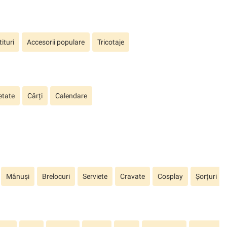
ituri
Accesorii populare
Tricotaje
etate
Cărți
Calendare
Mânuși
Brelocuri
Serviete
Cravate
Cosplay
Șorțuri