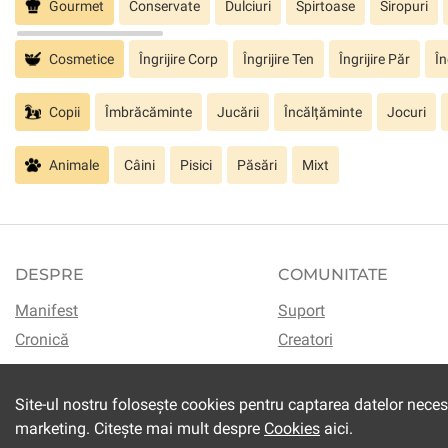
Gourmet
Conservate
Dulciuri
Spirtoase
Siropuri
Cosmetice
Îngrijire Corp
Îngrijire Ten
Îngrijire Păr
În
Copii
Îmbrăcăminte
Jucării
Încălțăminte
Jocuri
Animale
Câini
Pisici
Păsări
Mixt
DESPRE
COMUNITATE
Manifest
Suport
Cronică
Creatori
Site-ul nostru folosește cookies pentru captarea datelor neces
marketing. Citește mai mult despre
Cookies
aici.