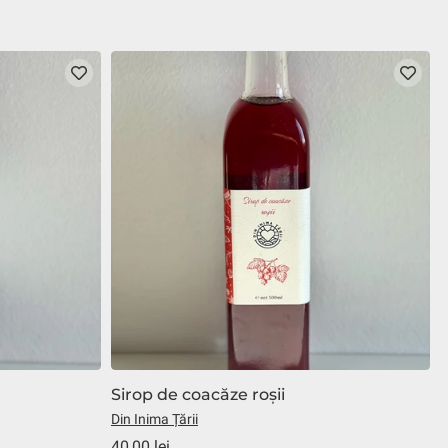
Sirop de coacăze roșii
Din Inima Țării
D
40,00 lei
4