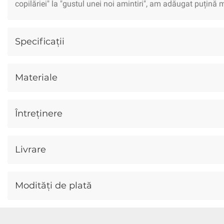
copilăriei" la "gustul unei noi amintiri", am adăugat puțină me
Gourmet
Conservate
Dulciuri
Specificații
Cosmetice
Îngrijire Corp
Îngrij
Copii
Îmbrăcăminte
Jucării
Materiale
Animale
Câini
Pisici
Păsăr
Întreținere
Livrare
Modități de plată