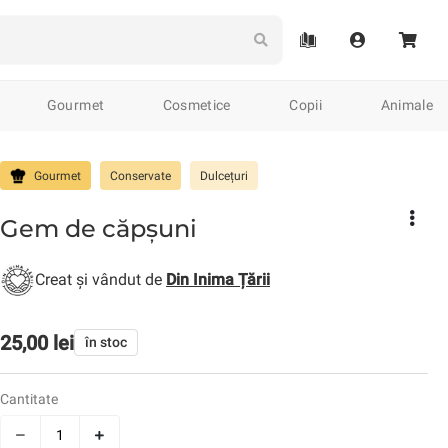
Gourmet
Cosmetice
Copii
Animale
eramică tradițională
Împletituri
Accesorii populare
Tricotaj
Plante
Arte
Gourmet
Conservate
Dulcețuri
Gem de căpșuni
de & Jurnale
Jocuri de societate
Cărți
Calendare
Creat și vândut de
Din Inima Țării
25,00 lei
în stoc
Curele
Brățări
Căciuli
Mânuși
Brelocuri
Serviete
Cr
Cantitate
relocuri