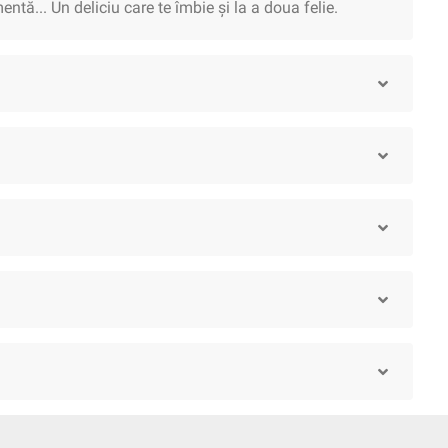
ntă... Un deliciu care te îmbie și la a doua felie.
Spirtoase
Siropuri
Vegane
Apicole
Făinoase
Sucur
ire Ten
Îngrijire Păr
Îngrijire Casă
Îngrijire Barbă
Încălțăminte
Jocuri
Decoruri
Accesorii
Mobilier
Îngri
i
Mixt