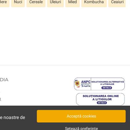
Bere
Nuci
Cereale
Uleiuri
Mied
Kombucha
Ceaiuri
DIA
k
m
Acceptă cookies
le noastre de
Setează preferințe