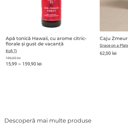
Apă tonică Hawaii, cu arome citric-
Caju Zmeur
florale și gust de vacanță
Grace on a Plat
Kofi Ti
62,00 lei
186,60 lei
15,99 ~ 159,90 lei
Descoperă mai multe produse