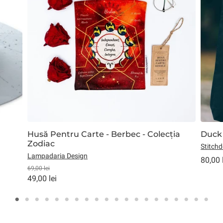
Husă Pentru Carte - Berbec - Colecția
Duck 
Zodiac
Stitch
Lampadaria Design
80,00 
69,00 lei
49,00 lei