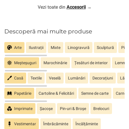
Vezi toate din
Accesorii
→
Descoperă mai multe produse
Arte
Ilustrații
Mixte
Linogravură
Sculptură
Pict
Meșteșuguri
Marochinărie
Țesături de interior
Lemn sc
Casă
Textile
Veselă
Lumânări
Decorațiuni
Lăm
Papetărie
Cartoline & Felicitări
Semne de carte
Carnete
Imprimate
Șacoșe
Pin-uri & Broșe
Brelocuri
Vestimentar
Îmbrăcăminte
Încălțăminte