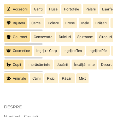
Accesorii
Genți
Huse
Portofele
Pălării
Eșarfe
Bijuterii
Cercei
Coliere
Broșe
Inele
Brățări
Pa
Gourmet
Conservate
Dulciuri
Spirtoase
Siropuri
Cosmetice
Îngrijire Corp
Îngrijire Ten
Îngrijire Păr
În
Copii
Îmbrăcăminte
Jucării
Încălțăminte
Decoruri
Animale
Câini
Pisici
Păsări
Mixt
DESPRE
Manifest
Cronică