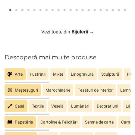
Vezi toate din
Bijuterii
→
Descoperă mai multe produse
Arte
Ilustrații
Mixte
Linogravură
Sculptură
Pict
Meșteșuguri
Marochinărie
Țesături de interior
Lemn sc
Casă
Textile
Veselă
Lumânări
Decorațiuni
Lăm
Papetărie
Cartoline & Felicitări
Semne de carte
Carnete