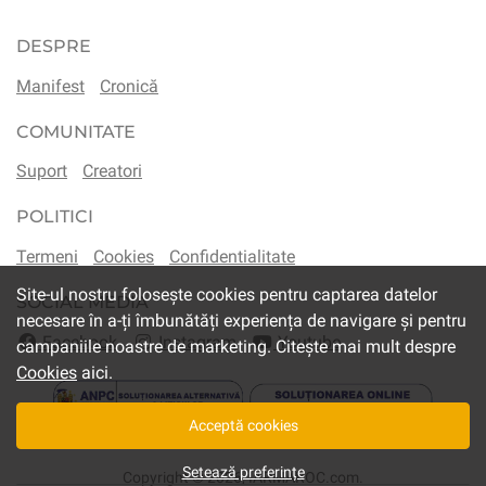
DESPRE
Manifest
Cronică
COMUNITATE
Suport
Creatori
POLITICI
Termeni
Cookies
Confidentialitate
Site-ul nostru folosește cookies pentru captarea datelor
SOCIAL MEDIA
necesare în a-ți îmbunătăți experiența de navigare și pentru
Facebook
Instagram
Youtube
campaniile noastre de marketing. Citește mai mult despre
Cookies
aici.
Acceptă cookies
Setează preferințe
Copyright © 2026,
IARMAROC.com
.