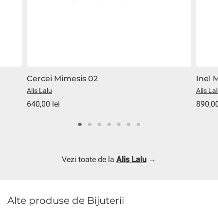
Cercei Mimesis 02
Inel 
Alis Lalu
Alis La
640,00 lei
890,00
Vezi toate de la
Alis Lalu
→
Alte produse de Bijuterii