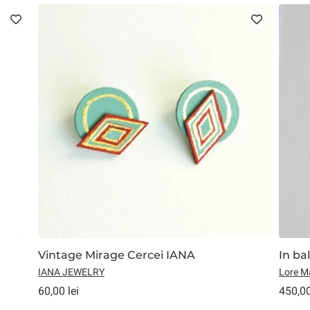
Vintage Mirage Cercei IANA
In ba
IANA JEWELRY
Lore M
60,00 lei
450,00