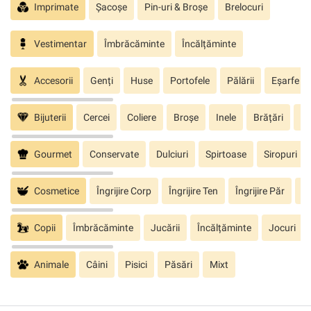
Imprimate
Șacoșe
Pin-uri & Broșe
Brelocuri
Vestimentar
Îmbrăcăminte
Încălțăminte
Accesorii
Genți
Huse
Portofele
Pălării
Eșarfe
Bijuterii
Cercei
Coliere
Broșe
Inele
Brățări
Pa
Gourmet
Conservate
Dulciuri
Spirtoase
Siropuri
Cosmetice
Îngrijire Corp
Îngrijire Ten
Îngrijire Păr
În
Copii
Îmbrăcăminte
Jucării
Încălțăminte
Jocuri
Animale
Câini
Pisici
Păsări
Mixt