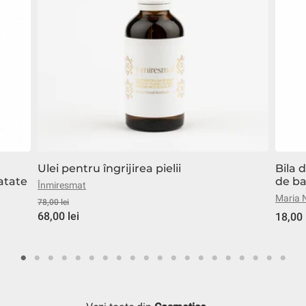
Ulei pentru îngrijirea pielii
Bila 
atate
de ba
Înmiresmat
Maria 
78,00 lei
68,00 lei
18,00 