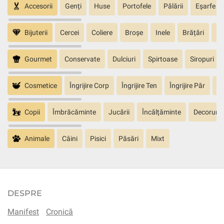
Accesorii
Genți
Huse
Portofele
Pălării
Eșarfe
Bijuterii
Cercei
Coliere
Broșe
Inele
Brățări
Pa
Gourmet
Conservate
Dulciuri
Spirtoase
Siropuri
Cosmetice
Îngrijire Corp
Îngrijire Ten
Îngrijire Păr
În
Copii
Îmbrăcăminte
Jucării
Încălțăminte
Decoruri
Animale
Câini
Pisici
Păsări
Mixt
DESPRE
Manifest
Cronică