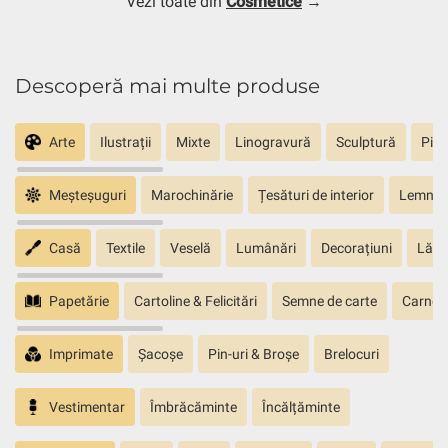
Vezi toate din
Cosmetice
→
Descoperă mai multe produse
Arte
Ilustrații
Mixte
Linogravură
Sculptură
Pict
Meșteșuguri
Marochinărie
Țesături de interior
Lemn sc
Casă
Textile
Veselă
Lumânări
Decorațiuni
Lăm
Papetărie
Cartoline & Felicitări
Semne de carte
Carnete
Imprimate
Șacoșe
Pin-uri & Broșe
Brelocuri
Vestimentar
Îmbrăcăminte
Încălțăminte