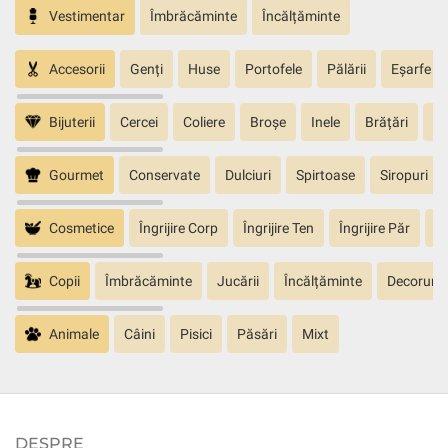
Vestimentar
Îmbrăcăminte
Încălțăminte
Accesorii
Genți
Huse
Portofele
Pălării
Eșarfe
Bijuterii
Cercei
Coliere
Broșe
Inele
Brățări
Pa
Gourmet
Conservate
Dulciuri
Spirtoase
Siropuri
Cosmetice
Îngrijire Corp
Îngrijire Ten
Îngrijire Păr
În
Copii
Îmbrăcăminte
Jucării
Încălțăminte
Decoruri
Animale
Câini
Pisici
Păsări
Mixt
DESPRE