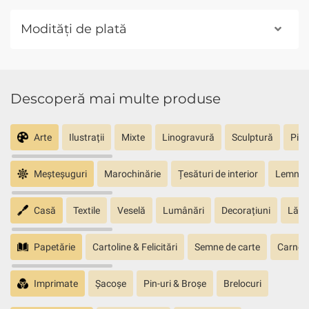
Modități de plată
Descoperă mai multe produse
Arte
Ilustrații
Mixte
Linogravură
Sculptură
Pict
Meșteșuguri
Marochinărie
Țesături de interior
Lemn sc
Casă
Textile
Veselă
Lumânări
Decorațiuni
Lăm
Papetărie
Cartoline & Felicitări
Semne de carte
Carnete
Imprimate
Șacoșe
Pin-uri & Broșe
Brelocuri