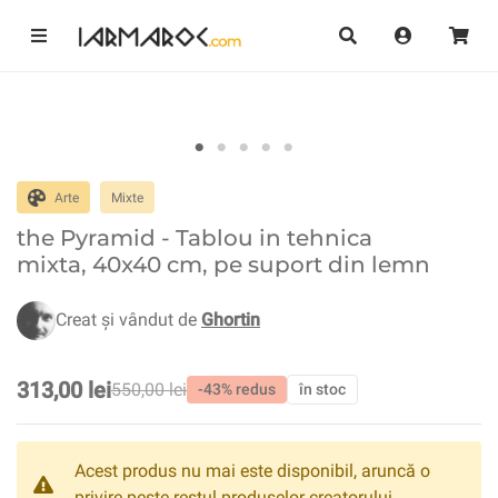
Arte
Mixte
the Pyramid - Tablou in tehnica
mixta, 40x40 cm, pe suport din lemn
Creat și vândut de
Ghortin
313,00 lei
550,00 lei
-43% redus
în stoc
Acest produs nu mai este disponibil, aruncă o
privire peste restul produselor creatorului.