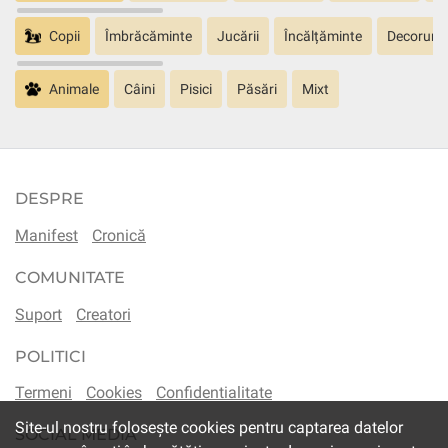
Copii
Îmbrăcăminte
Jucării
Încălțăminte
Decoruri
Animale
Câini
Pisici
Păsări
Mixt
DESPRE
Manifest
Cronică
COMUNITATE
Suport
Creatori
POLITICI
Termeni
Cookies
Confidentialitate
Site-ul nostru folosește cookies pentru captarea datelor
SOCIAL MEDIA