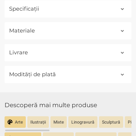
Specificații
Materiale
Livrare
Modități de plată
Descoperă mai multe produse
Arte
Ilustrații
Mixte
Linogravură
Sculptură
Pict