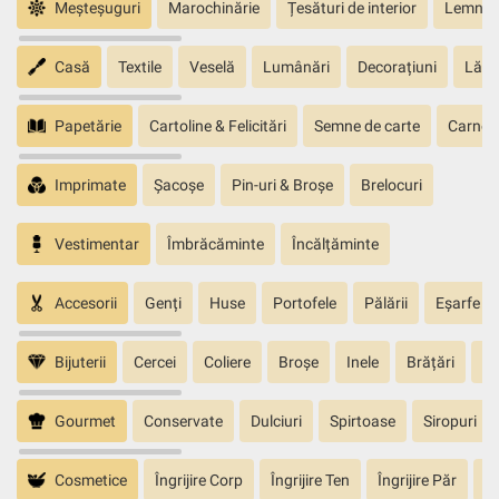
Meșteșuguri
Marochinărie
Țesături de interior
Lemn sc
Casă
Textile
Veselă
Lumânări
Decorațiuni
Lăm
Papetărie
Cartoline & Felicitări
Semne de carte
Carnete
Imprimate
Șacoșe
Pin-uri & Broșe
Brelocuri
Vestimentar
Îmbrăcăminte
Încălțăminte
Accesorii
Genți
Huse
Portofele
Pălării
Eșarfe
Bijuterii
Cercei
Coliere
Broșe
Inele
Brățări
Pa
Gourmet
Conservate
Dulciuri
Spirtoase
Siropuri
Cosmetice
Îngrijire Corp
Îngrijire Ten
Îngrijire Păr
În