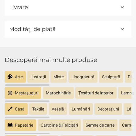
Livrare
Modități de plată
Descoperă mai multe produse
Arte
Ilustrații
Mixte
Linogravură
Sculptură
Pict
Meșteșuguri
Marochinărie
Țesături de interior
Lemn sc
Casă
Textile
Veselă
Lumânări
Decorațiuni
Lăm
Papetărie
Cartoline & Felicitări
Semne de carte
Carnete