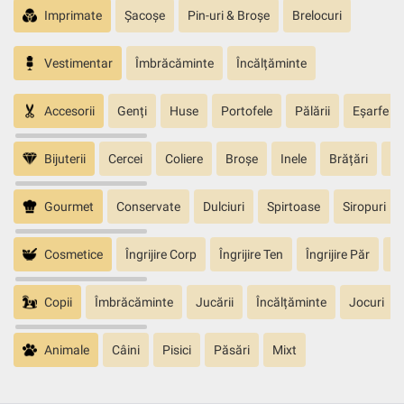
Imprimate
Șacoșe
Pin-uri & Broșe
Brelocuri
Vestimentar
Îmbrăcăminte
Încălțăminte
Accesorii
Genți
Huse
Portofele
Pălării
Eșarfe
Bijuterii
Cercei
Coliere
Broșe
Inele
Brățări
Pa
Gourmet
Conservate
Dulciuri
Spirtoase
Siropuri
Cosmetice
Îngrijire Corp
Îngrijire Ten
Îngrijire Păr
În
Copii
Îmbrăcăminte
Jucării
Încălțăminte
Jocuri
Animale
Câini
Pisici
Păsări
Mixt