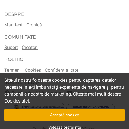
DESPRE
Manifest
Cronică
COMUNITATE
Suport
Creatori
POLITICI
Termeni
Cookies
Confidentialitate
Site-ul nostru folosește cookies pentru captarea datelor
SOCIAL MEDIA
necesare în a-ți îmbunătăți experiența de navigare și pentru
Facebook
Instagram
Youtube
campaniile noastre de marketing. Citește mai mult despre
Cookies
aici.
Acceptă cookies
Setează preferințe
Copyright © 2026,
IARMAROC.com
.