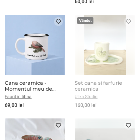
60,00 lei
Vândut
Cana ceramica -
Set cana si farfurie
Momentul meu de
ceramica
tihna
Faurit in tihna
Ulika Studio
69,00 lei
160,00 lei