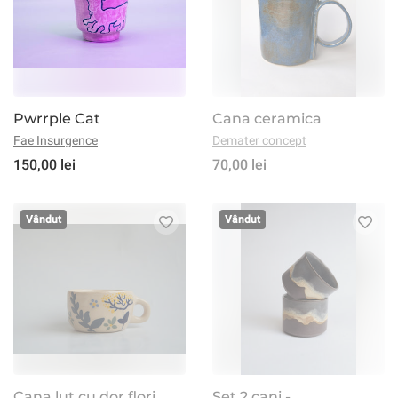
Pwrrple Cat
Cana ceramica
Fae Insurgence
Demater concept
150,00 lei
70,00 lei
Vândut
Vândut
Cana lut cu dor flori
Set 2 cani -