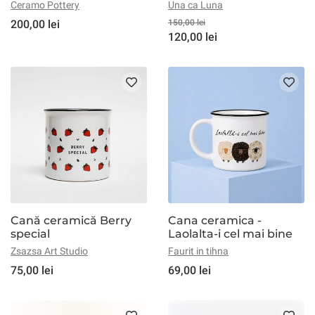
colorate
Ceramo Pottery
Una ca Luna
200,00 lei
150,00 lei
120,00 lei
Cană ceramică Berry
Cana ceramica -
special
Laolalta-i cel mai bine
Zsazsa Art Studio
Faurit in tihna
75,00 lei
69,00 lei