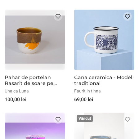
Pahar de portelan
Cana ceramica - Model
Rasarit de soare pe
traditional
mare de capuccino
Una ca Luna
Faurit in tihna
100,00 lei
69,00 lei
Vândut