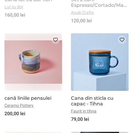
Espresso/Cortado/Matc
Lut cu dor
ha - Stormy Mountains
Anuki Crafts
160,00 lei
120,00 lei
cană liniile pensulei
Cana din sticla cu
capac - Tihna
Ceramo Pottery
Faurit in tihna
200,00 lei
79,00 lei