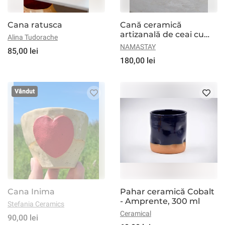
Cana ratusca
Cană ceramică
artizanală de ceai cu
Alina Tudorache
toartă Infinit. Feminin.
NAMASTAY
85,00 lei
Namastay × Via
180,00 lei
Postumia Ceramics
Vândut
Cana Inima
Pahar ceramică Cobalt
- Amprente, 300 ml
Stefania Ceramics
Ceramical
90,00 lei