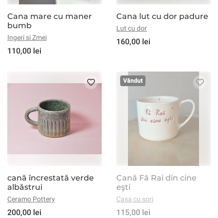
Cana mare cu maner
Cana lut cu dor padure
bumb
Lut cu dor
Ingeri si Zmei
160,00 lei
110,00 lei
Vândut
cană încrestată verde
Canǎ Fǎ Rai din cine
albăstrui
eşti
Ceramo Pottery
Casa cu sori
200,00 lei
115,00 lei