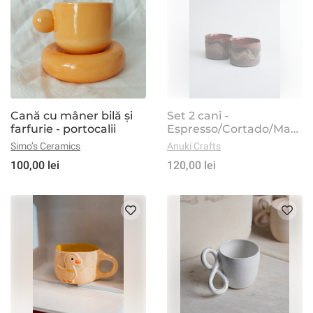
Cană cu mâner bilă și
Set 2 cani -
farfurie - portocalii
Espresso/Cortado/Matc
ha - Bloody Mountains
Simo’s Ceramics
Anuki Crafts
100,00 lei
120,00 lei