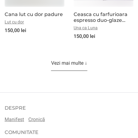
Cana lut cu dor padure
Ceasca cu farfurioara
espresso duo-glaze
Lut cu dor
lavanda
Una ca Luna
150,00 lei
150,00 lei
Vezi mai multe ↓
DESPRE
Manifest
Cronică
COMUNITATE